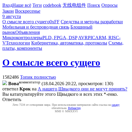
Вход
Наше всё
Теги
codebook
无线电组件
Поиск
Опросы
Закон
Воскресенье
9 августа
О смысле всего сущего
0xFF
Средства и методы разработки
Мобильная и беспроводная связь
Блошиный
рынок
Объявления
Микроконтроллеры
PLD, FPGA, DSP
AVR
PIC
ARM, RISC-
V
Технологии
Кибернетика, автоматика, протоколы
Схемы,
платы, компоненты
О смысле всего сущего
1582486
Топик полностью
комментатор
Boвa
(18.04.2026 20:22, просмотров: 130)
ответил
Kpoк
на
А нашего Швыдкого они не могут принять?
Вы катапультируйте этого Щвыдкого и всех этих *-енко.
Ответить
Лето 7534 от сотворения мира. При использовании материалов сайта ссылка на
caxapу
обязательна.
Вебмастер
MMI © MMXXVI