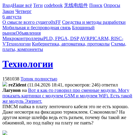
Вход
Наше всё
Теги
codebook
无线电组件
Поиск
Опросы
Закон
Четверг
6 августа
О смысле всего сущего
0xFF
Средства и методы разработки
Мобильная и беспроводная связь
Блошиный
рынок
Объявления
Микроконтроллеры
PLD, FPGA, DSP
AVR
PIC
ARM, RISC-
V
Технологии
Кибернетика, автоматика, протоколы
Схемы,
платы, компоненты
Технологии
1581038
Топик полностью
reZident
(11.04.2026 18:41, просмотров: 246)
ответил
Лaгyнoв
на
Вот я как-то говорил про сменные модули. Могу
показать картинки с модулем GSM и модулем WiFi. Есть такой
же модуль Эзернет.
ПМСМ пайка в плату ленточного кабеля это не есть хорошо.
Даже несмотря на фиксацию термоклеем. Сэкономили? На
другом конце шлейфа ведь есть разъем, почему бы такой же
обжимной, но под пайку на плату не паять?