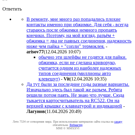
Ответить
В ремонте, мне много раз попадались плохие
контакты именно при обжимке. Для себя - всегда
стараюсь после обжимки немного пропаять
кончики. Поэтому, на мой взгляд, разъём +
обжимка = два не паяных соединения, надежность
ниже чем пайка + "сопли" термоклея.
-
arisov77
(12.04.2026 10:07
)
обычно эти шлейфы не годятся для пайки.
обжимка, если не сделана криворуко,
считается одним из наиболее надежных
типов соединения (миллионы авто
клевещут)
-
Vit
(12.04.2026 10:35
)
Да тут были за последние годы разные варианты.
Изначально здесь был такой же разъем. Ребята
решили потом паять. Не знаю что лучше. Сюда
тыкается картосчитыватель на RC522. Он на
верхней крышке с клавиатурой и индикацией
-
Лaгyнoв
(11.04.2026 20:49
)
Лето 7534 от сотворения мира. При использовании материалов сайта ссылка на
caxapу
обязательна.
Вебмастер
MMI © MMXXVI