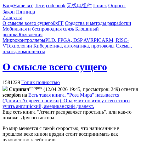
Вход
Наше всё
Теги
codebook
无线电组件
Поиск
Опросы
Закон
Пятница
7 августа
О смысле всего сущего
0xFF
Средства и методы разработки
Мобильная и беспроводная связь
Блошиный
рынок
Объявления
Микроконтроллеры
PLD, FPGA, DSP
AVR
PIC
ARM, RISC-
V
Технологии
Кибернетика, автоматика, протоколы
Схемы,
платы, компоненты
О смысле всего сущего
1581229
Топик полностью
пророк
Cкpипaч
(12.04.2026 19:45, просмотров: 249)
ответил
scorpion
на
Есть такая книга, "Роза Мира" называется
(Даниил Андреев написал). Она учит по итогу всего этого
учить английский, американский диалект.
Еще есть книга "Атлант расправляет простынь", или как-то
похоже. Другого автора.
Ро мир меняется с такой скоростью, что написанные в
прошлом веке книои врядли стоит воспринимать как
руководство к действию.