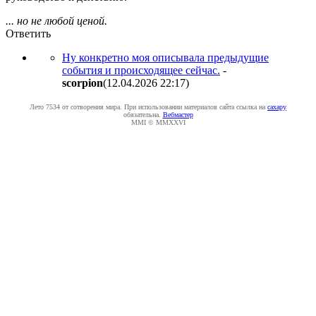
... но не любой ценой.
Ответить
Ну конкретно моя описывала предыдущие
события и происходящее сейчас.
-
scorpion
(12.04.2026 22:17
)
Лето 7534 от сотворения мира. При использовании материалов сайта ссылка на
caxapу
обязательна.
Вебмастер
MMI © MMXXVI