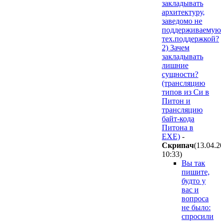
закладывать
архитектуру,
заведомо не
поддерживаемую
тех.поддержкой?
2) Зачем
закладывать
лишние
сущности?
(трансляцию
типов из Си в
Питон и
трансляцию
байт-кода
Питона в
ЕХЕ)
-
Cкpипaч
(13.04.
10:33
)
Вы так
пишите,
будто у
вас и
вопроса
не было:
спросили