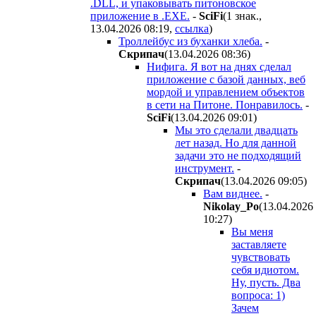
.DLL, и упаковывать питоновское
приложение в .EXE.
-
SciFi
(1 знак.,
13.04.2026 08:19
,
ссылка
)
Троллейбус из буханки хлеба.
-
Cкpипaч
(13.04.2026 08:36
)
Нифига. Я вот на днях сделал
приложение с базой данных, веб
мордой и управлением объектов
в сети на Питоне. Понравилось.
-
SciFi
(13.04.2026 09:01
)
Мы это сделали двадцать
лет назад. Но
для данной
задачи
это не подходящий
инструмент.
-
Cкpипaч
(13.04.2026 09:05
)
Вам виднее.
-
Nikolay_Po
(13.04.2026
10:27
)
Вы меня
заставляете
чувствовать
себя идиотом.
Ну, пусть. Два
вопроса: 1)
Зачем