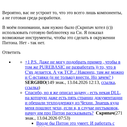
Вероятно, вас не устроит то, что это всего лишь компоненты,
а не готовая среда разработки.
В моём понимании, вам нужно было (Скрипач хотел (с))
использовать готовую библиотеку на Си. Я показал
возможные инструменты, чтобы это сделать в окружении
Питона. Нет - так нет.
Ответить
+1 P.S. Даже не могу подобрать пример , чтобы в
том же PUREBASIC не разработать )) то, что в
С'ях делается. А уж TCP.../ Наконец, там же можно
и С-вставки (и не только) внести. Но зачем? )
SERGHIO
(149 знак., 13.04.2026 12:13
,
ссылка
,
ссылка
)
Спасибо, но я же описал задачу - есть некая DLL,
на которую даже есть пять страниц документации
и обещали техподдержку из Чехии. Знаешь куда
меня пошлют чехи, если я, в случае нестыковок,
начну им про Питон рассказывать?
Cкpипaч
(271
знак., 13.04.2026 07:53
)
Вроде бы Питон это умеет. И работать с