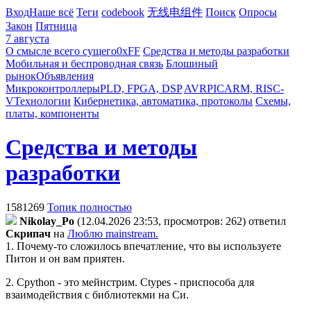
Вход
Наше всё
Теги
codebook
无线电组件
Поиск
Опросы
Закон
Пятница
7 августа
О смысле всего сущего
0xFF
Средства и методы разработки
Мобильная и беспроводная связь
Блошиный
рынок
Объявления
Микроконтроллеры
PLD, FPGA, DSP
AVR
PIC
ARM, RISC-
V
Технологии
Кибернетика, автоматика, протоколы
Схемы,
платы, компоненты
Средства и методы
разработки
1581269
Топик полностью
Nikolay_Po
(12.04.2026 23:53, просмотров: 262)
ответил
Cкpипaч
на
Люблю mainstream.
1. Почему-то сложилось впечатление, что вы используете
Питон и он вам приятен.
2. Cpython - это мейнстрим. Ctypes - приспособа для
взаимодействия с библиотекми на Си.