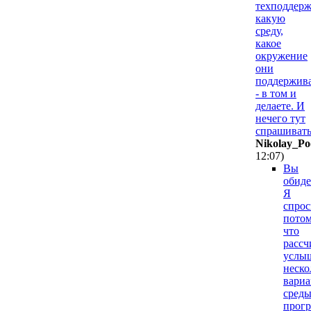
техподдерж
какую
среду,
какое
окружение
они
поддержив
- в том и
делаете. И
нечего тут
спрашивать
Nikolay_Po
12:07
)
Вы
обиде
Я
спрос
пото
что
расс
услы
неско
вариа
сред
прог