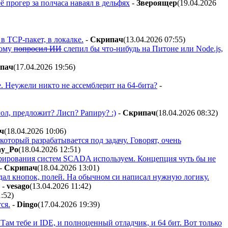
 прогер за полчаса наваял в дельфях
-
Звepoящep
(19.04.2026
в TCP-пакет, в локалке.
-
Cкpипaч
(13.04.2026 07:55
)
рому
попросил ИИ
слепил бы что-нибудь на Питоне или Node.js,
пaч
(17.04.2026 19:56
)
е. Неужели никто не ассемблерит на 64-бита?
-
ол, предложит? Лисп? Рапиру? :)
-
Cкpипaч
(18.04.2026 08:32
)
ч
(18.04.2026 10:06
)
оторый разрабатывается под задачу. Говорят, очень
ay_Po
(18.04.2026 12:51
)
гурирования систем SCADA используем. Концепция чуть бы не
-
Cкpипaч
(18.04.2026 13:01
)
дал кнопок, полей. На обычном си написал нужную логику.
-
vesago
(13.04.2026 11:42
)
1:52
)
ся.
-
Dingo
(17.04.2026 19:39
)
. Там тебе и IDE, и полноценный отладчик, и 64 бит. Вот только