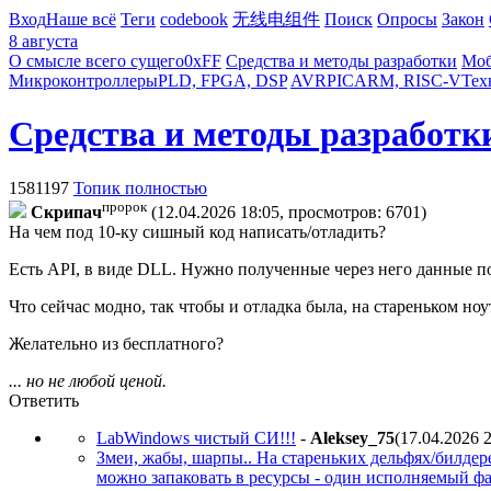
Вход
Наше всё
Теги
codebook
无线电组件
Поиск
Опросы
Закон
8 августа
О смысле всего сущего
0xFF
Средства и методы разработки
Моб
Микроконтроллеры
PLD, FPGA, DSP
AVR
PIC
ARM, RISC-V
Тех
Средства и методы разработк
1581197
Топик полностью
пророк
Cкpипaч
(12.04.2026 18:05, просмотров: 6701)
На чем под 10-ку сишный код написать/отладить?
Есть API, в виде DLL. Нужно полученные через него данные по
Что сейчас модно, так чтобы и отладка была, на стареньком но
Желательно из бесплатного?
... но не любой ценой.
Ответить
LabWindows чистый СИ!!!
-
Aleksey_75
(17.04.2026 
Змеи, жабы, шарпы.. На стареньких дельфях/билдере 
можно запаковать в ресурсы - один исполняемый фай