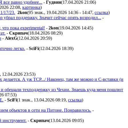
 все равно удобнее...
-
Гyдвин
(17.04.2026 21:06
)
.2026 22:08
,
картинка
)
1/17/23.
2kon
(95 знак., 19.04.2026 14:36 - 14:47
,
ссылка
)
 убрал поддержку. Значит сейчас опять возродил...
-
что пока experimental!
-
2kon
(19.04.2026 14:45
)
ат.
-
Cкpипaч
(18.04.2026 08:29
)
о
-
AlexG
(12.04.2026 20:59
)
точно легко.
-
SciFi
(12.04.2026 18:39
)
, 12.04.2026 23:53
)
х делается. А уж TCP.../ Наконец, там же можно и С-вставки (и
ии и обещали техподдержку из Чехии. Знаешь куда меня пошлют
26 07:53
)
E.
-
SciFi
(1 знак., 13.04.2026 08:19
,
ссылка
)
нием объектов в сети на Питоне. Понравилось.
-
й инструмент.
-
Cкpипaч
(13.04.2026 09:05
)