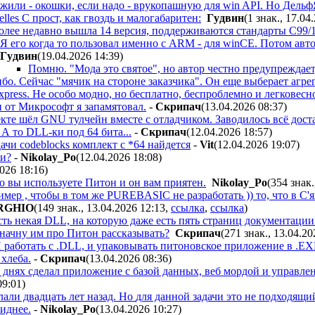
или - окошки, если надо - врукопашную для win API. Но ДельфЯ
elles С прост, как гвоздь и малогабаритен:
Гyдвин
(1 знак., 17.04
олее недавно вышла 14 версия, поддерживаются стандарты C99/1
Я его когда то пользовал именно с ARM - для winCE. Потом автор
Гyдвин
(19.04.2026 14:39
)
Помню. "Мода это святое", но автор честно предупреждает, 
бо. Сейчас "мячик на стороне заказчика". Он еще выберает агрег
xpress. Не особо модно, но бесплатно, беспроблемно и легковесн
 от Микрософт я запамятовал.
-
Cкpипaч
(13.04.2026 08:37
)
кте шёл GNU тулчейн вместе с отладчиком. Заводилось всё доста
А то DLL-ки под 64 бита...
-
Cкpипaч
(12.04.2026 18:57
)
ачи codeblocks комплект с *64 найдется
-
Vit
(12.04.2026 19:07
)
Си?
-
Nikolay_Po
(12.04.2026 18:08
)
2026 18:16
)
о вы используете Питон и он вам приятен.
Nikolay_Po
(354 знак.
имер , чтобы в том же PUREBASIC не разработать )) то, что в С'я
RGHIO
(149 знак., 13.04.2026 12:13
,
ссылка
,
ссылка
)
 есть некая DLL, на которую даже есть пять страниц документац
, начну им про Питон рассказывать?
Cкpипaч
(271 знак., 13.04.20
И работать с .DLL, и упаковывать питоновское приложение в .EX
 хлеба.
-
Cкpипaч
(13.04.2026 08:36
)
 днях сделал приложение с базой данных, веб мордой и управле
09:01
)
лали двадцать лет назад. Но
для данной задачи
это не подходящи
иднее.
-
Nikolay_Po
(13.04.2026 10:27
)