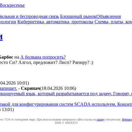
Воскресенье
ильная и беспроводная связь
Блошиный рынок
Объявления
нологии
Кибернетика, автоматика, протоколы
Схемы, платы, ко
и
Бapбoc
на
А болвана попросить?
есто Си? Алгол, предложит? Лисп? Рапиру? :)
.04.2026 10:01
)
напишет.
-
Cкpипaч
(18.04.2026 10:06
)
ицируемый язык, который разрабатывается под задачу. Говорят, 
ы такой для конфигурирования систем SCADA используем. Концеп
6 13:01
)
ето 7534 от сотворения мира. При использовании материалов сайта ссылка на
caxapу
обязательна.
Вебмаст
MMI © MMXXVI