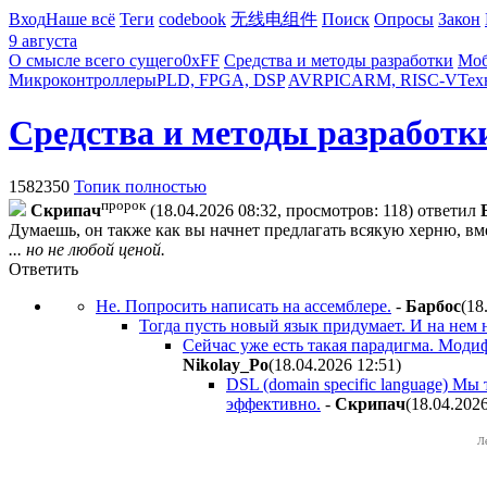
Вход
Наше всё
Теги
codebook
无线电组件
Поиск
Опросы
Закон
9 августа
О смысле всего сущего
0xFF
Средства и методы разработки
Моб
Микроконтроллеры
PLD, FPGA, DSP
AVR
PIC
ARM, RISC-V
Тех
Средства и методы разработк
1582350
Топик полностью
пророк
Cкpипaч
(18.04.2026 08:32, просмотров: 118)
ответил
Думаешь, он также как вы начнет предлагать всякую херню, вм
... но не любой ценой.
Ответить
Не. Попросить написать на ассемблере.
-
Бapбoc
(18
Тогда пусть новый язык придумает. И на нем 
Сейчас уже есть такая парадигма. Модиф
Nikolay_Po
(18.04.2026 12:51
)
DSL (domain specific language) М
эффективно.
-
Cкpипaч
(18.04.202
Л