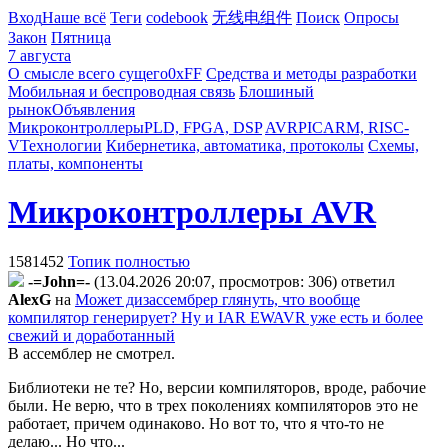
Вход
Наше всё
Теги
codebook
无线电组件
Поиск
Опросы
Закон
Пятница
7 августа
О смысле всего сущего
0xFF
Средства и методы разработки
Мобильная и беспроводная связь
Блошиный
рынок
Объявления
Микроконтроллеры
PLD, FPGA, DSP
AVR
PIC
ARM, RISC-
V
Технологии
Кибернетика, автоматика, протоколы
Схемы,
платы, компоненты
Микроконтроллеры AVR
1581452
Топик полностью
-=John=-
(13.04.2026 20:07, просмотров: 306)
ответил
AlexG
на
Может дизассембрер глянуть, что вообще
компилятор генерирует? Ну и IAR EWAVR уже есть и более
свежий и доработанный
В ассемблер не смотрел.
Библиотеки не те? Но, версии компиляторов, вроде, рабочие
были. Не верю, что в трех поколениях компиляторов это не
работает, причем одинаково. Но вот то, что я что-то не
делаю... Но что...