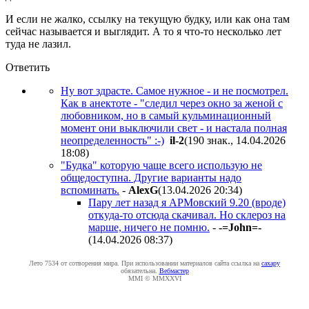
И если не жалко, ссылку на текущую будку, или как она там
сейчас называется и выглядит. А то я что-то несколько лет
туда не лазил.
Ответить
Ну вот здрасте. Самое нужное - и не посмотрел.
Как в анектоте - "следил через окно за женой с
любовником, но в самый кульминационный
момент они выключили свет - и настала полная
неопределенность" :-)
il-2
(190 знак., 14.04.2026
18:08
)
"Будка" которую чаще всего использую не
общедоступна. Другие варианты надо
вспоминать.
-
AlexG
(13.04.2026 20:34
)
Пару лет назад я АРМовский 9.20 (вроде)
откуда-то отсюда скачивал. Но склероз на
марше, ничего не помню.
-
-=John=-
(14.04.2026 08:37
)
Лето 7534 от сотворения мира. При использовании материалов сайта ссылка на
caxapу
обязательна.
Вебмастер
MMI © MMXXVI