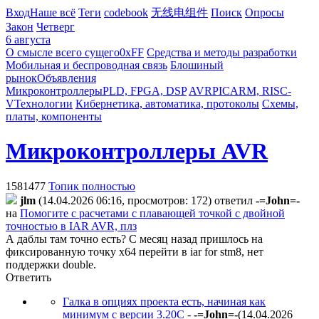
Вход
Наше всё
Теги
codebook
无线电组件
Поиск
Опросы
Закон
Четверг
6 августа
О смысле всего сущего
0xFF
Средства и методы разработки
Мобильная и беспроводная связь
Блошиный
рынок
Объявления
Микроконтроллеры
PLD, FPGA, DSP
AVR
PIC
ARM, RISC-
V
Технологии
Кибернетика, автоматика, протоколы
Схемы,
платы, компоненты
Микроконтроллеры AVR
1581477
Топик полностью
jlm
(14.04.2026 06:16, просмотров: 172)
ответил
-=John=-
на
Помогите с расчетами с плавающей точкой с двойной
точностью в IAR AVR, плз
А даблы там точно есть? С месяц назад пришлось на
фиксированную точку x64 перейти в iar for stm8, нет
поддержки double.
Ответить
Галка в опциях проекта есть, начиная как
минимум с версии 3.20С
-
-=John=-
(14.04.2026