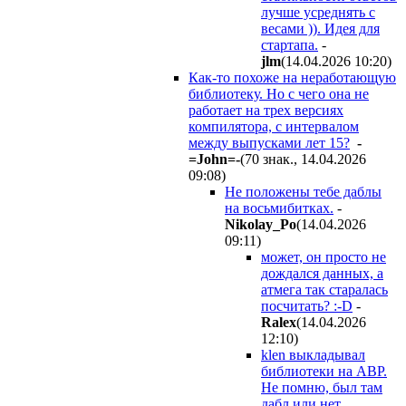
лучше усреднять с
весами )). Идея для
стартапа.
-
jlm
(14.04.2026 10:20
)
Как-то похоже на неработающую
библиотеку. Но с чего она не
работает на трех версиях
компилятора, с интервалом
между выпусками лет 15?
-
=John=-
(70 знак., 14.04.2026
09:08
)
Не положены тебе даблы
на восьмибитках.
-
Nikolay_Po
(14.04.2026
09:11
)
может, он просто не
дождался данных, а
атмега так старалась
посчитать? :-D
-
Ralex
(14.04.2026
12:10
)
klen выкладывал
библиотеки на АВР.
Не помню, был там
дабл или нет.