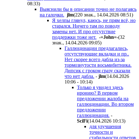
08:33
)
Выяснили бы в описании точно не полагаясь
на галочки.
jlm
(220 знак., 14.04.2026 08:51
)
Я хелпы глянул, каюсь, не прям всё, но
старался. Ничего там по поводу
замены нет. И про отсутствие
поддержки тоже нет.
-=John=-
(32
знак., 14.04.2026 09:05
)
Галлюцинации предлагались,
отсутствующие вкладки и пр..
Нет скорее всего дабла из-за
тормознутости восьмибитникa.
Дипсик с гроком сразу сказали
что нет дабла.
-
jlm
(14.04.2026
10:06 - 10:14
)
Только я увидел здесь
иронию? В первом
предложении жалоба на
галлюцинации. Во втором
предложении
галлюцинация.
-
SciFi
(14.04.2026 10:13
)
для улучшения
точности и
стабильности ответов