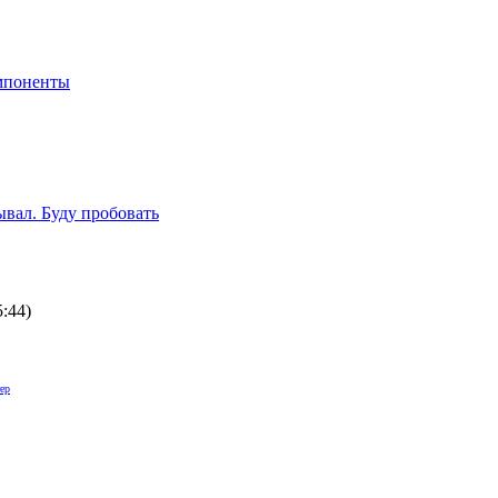
мпоненты
вал. Буду пробовать
5:44
)
ер