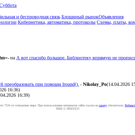
Суббота
ильная и беспроводная связь
Блошиный рынок
Объявления
нологии
Кибернетика, автоматика, протоколы
Схемы, платы, ко
hn=-
на
А вот спасибо большое. Библиотеку впрямую не прописы
й преобразовать при помощи lround().
-
Nikolay_Po
(14.04.2026 1
026 16:36
)
4.04.2026 16:39
)
ето 7534 от сотворения мира. При использовании материалов сайта ссылка на
caxapу
обязательна.
Вебмаст
MMI © MMXXVI