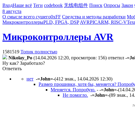
Вход
Наше всё
Теги
codebook
无线电组件
Поиск
Опросы
Закон
8 августа
О смысле всего сущего
0xFF
Средства и методы разработки
Моб
Микроконтроллеры
PLD, FPGA, DSP
AVR
PIC
ARM, RISC-V
Тех
Микроконтроллеры AVR
1581519
Топик полностью
Nikolay_Po
(14.04.2026 12:20, просмотров: 156)
ответил
-=Jo
Ну как? Заработало?
Ответить
нет
-=John=-
(412 знак., 14.04.2026 12:30
)
Размер прошивки, хотя бы, меняется? Попробу
Меняется. Попробую.
-
-=John=-
(14.04.2
Не помогло.
-=John=-
(89 знак., 1
Л