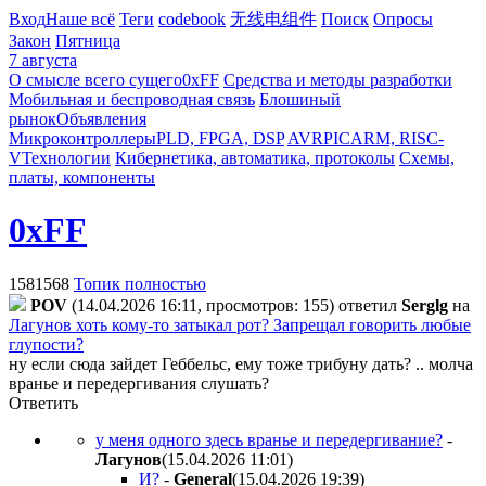
Вход
Наше всё
Теги
codebook
无线电组件
Поиск
Опросы
Закон
Пятница
7 августа
О смысле всего сущего
0xFF
Средства и методы разработки
Мобильная и беспроводная связь
Блошиный
рынок
Объявления
Микроконтроллеры
PLD, FPGA, DSP
AVR
PIC
ARM, RISC-
V
Технологии
Кибернетика, автоматика, протоколы
Схемы,
платы, компоненты
0xFF
1581568
Топик полностью
POV
(14.04.2026 16:11, просмотров: 155)
ответил
Serglg
на
Лагунов хоть кому-то затыкал рот? Запрещал говорить любые
глупости?
ну если сюда зайдет Геббельс, ему тоже трибуну дать? .. молча
вранье и передергивания слушать?
Ответить
у меня одного здесь вранье и передергивание?
-
Лaгyнoв
(15.04.2026 11:01
)
И?
-
General
(15.04.2026 19:39
)