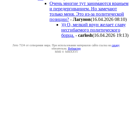
Очень многие тут занимаются враньем
и передергиванием. Но замечают
только меня. Это из-за политической
позиции?
-
Лaгyнoв
(16.04.2026 08:10
)
))) О, мелкий врун желает славу
несгибаемого политического
борца.
-
carlosh
(16.04.2026 19:13
)
Лето 7534 от сотворения мира. При использовании материалов сайта ссылка на
caxapу
обязательна.
Вебмастер
MMI © MMXXVI