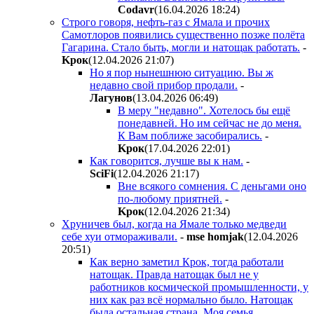
Codavr
(16.04.2026 18:24
)
Строго говоря, нефть-газ с Ямала и прочих
Самотлоров появились существенно позже полёта
Гагарина. Стало быть, могли и натощак работать.
-
Kpoк
(12.04.2026 21:07
)
Но я пор нынешнюю ситуацию. Вы ж
недавно свой прибор продали.
-
Лaгyнoв
(13.04.2026 06:49
)
В меру "недавно". Хотелось бы ещё
понедавней. Но им сейчас не до меня.
К Вам поближе засобирались.
-
Kpoк
(17.04.2026 22:01
)
Как говорится, лучше вы к нам.
-
SciFi
(12.04.2026 21:17
)
Вне всякого сомнения. С деньгами оно
по-любому приятней.
-
Kpoк
(12.04.2026 21:34
)
Хруничев был, когда на Ямале только медведи
себе хуи отмораживали.
-
mse homjak
(12.04.2026
20:51
)
Как верно заметил Крок, тогда работали
натощак. Правда натощак был не у
работников космической промышленности, у
них как раз всё нормально было. Натощак
была остальная страна. Моя семья