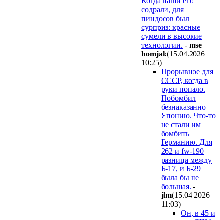
Когда наши его
содрали, для
пиндосов был
сурприз: красные
сумели в высокие
технологии.
-
mse
homjak
(15.04.2026
10:25
)
Прорывное для
СССР, когда в
руки попало.
Побомбил
безнаказанно
Японию. Что-то
не стали им
бомбить
Германию. Для
262 и fw-190
разница между
Б-17, и Б-29
была бы не
большая.
-
jlm
(15.04.2026
11:03
)
Он, в 45 и