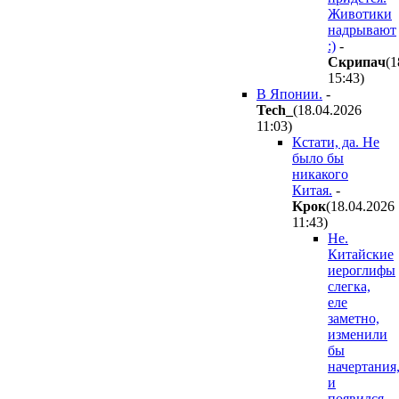
Животики
надрывают
:)
-
Cкpипaч
(1
15:43
)
В Японии.
-
Tech_
(18.04.2026
11:03
)
Кстати, да. Не
было бы
никакого
Китая.
-
Kpoк
(18.04.2026
11:43
)
Не.
Китайские
иероглифы
слегка,
еле
заметно,
изменили
бы
начертания
и
появился