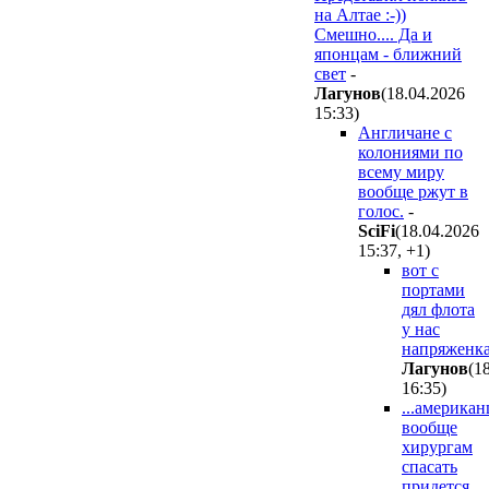
на Алтае :-))
Смешно.... Да и
японцам - ближний
свет
-
Лaгyнoв
(18.04.2026
15:33
)
Англичане с
колониями по
всему миру
вообще ржут в
голос.
-
SciFi
(18.04.2026
15:37
,
+1
)
вот с
портами
дял флота
у нас
напряженка
Лaгyнoв
(1
16:35
)
...американ
вообще
хирургам
спасать
придется.