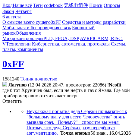
Вход
Наше всё
Теги
codebook
无线电组件
Поиск
Опросы
Закон
Четверг
6 августа
О смысле всего сущего
0xFF
Средства и методы разработки
Мобильная и беспроводная связь
Блошиный
рынок
Объявления
Микроконтроллеры
PLD, FPGA, DSP
AVR
PIC
ARM, RISC-
V
Технологии
Кибернетика, автоматика, протоколы
Схемы,
платы, компоненты
0xFF
1581240
Топик полностью
Лaгyнoв
(12.04.2026 20:47, просмотров: 22086)
!Neofit
где б тот Хруничев был, если не нефть и газ с Ямала. Где мой
прибор исправно отсчитывает литры.
Ответить
Неуклюжая попытка деда Серёжи примазаться к
"большому шагу для всего Человечества" опять
вызвала срач. "Почему?" - спросите вы меня.
Потому, что деда Серёжа сразу передёрнул
аргументацию.
Toчкa oпopы
(56 знак., 16.04.2026