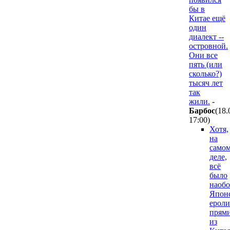
бы в
Китае ещё
один
диалект --
островной.
Они все
пять (или
сколько?)
тысяч лет
так
жили.
-
Бapбoc
(18.
17:00
)
Хотя,
на
само
деле,
всё
было
наобо
Япон
ероли
прям
из