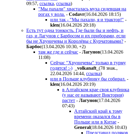
09:57
,
ссылка
,
ссылка
)
"Мы пахали" хвасталась муха сидевшая на
рогах у вола.
-
Codavr
(16.04.2026 18:15
)
или так - "Мы пахали, я и трактор!"
-
klen
(16.04.2026 20:18
)
Есть тут одна тонкость. Где были бы и нефть, и
газ, и Лагунов с Барбосом и их приборами, если
бы не Хруничевы и Королёвы с Курчатовыми?
-
Бapбoc
(13.04.2026 10:30
,
+2
)
там же где и сейчас
-
Лaгyнoв
(13.04.2026
11:08
)
Сейчас "Хруничевы" только в турму
годятся! :-)
_volkanaft_
(78 знак.,
22.04.2026 14:44
,
ссылка
)
или в Польше клубнику бы собирал.
-
klen
(16.04.2026 20:19
)
в Алтайском крае своя клубника
(у нас ее называют Виктория)
растет
-
Лaгyнoв
(17.04.2026
07:43
)
Алтайский край к тому
времени оказался
бы
в
Польше или в Китае
-
General
(18.04.2026 10:43
)
Представил поляков