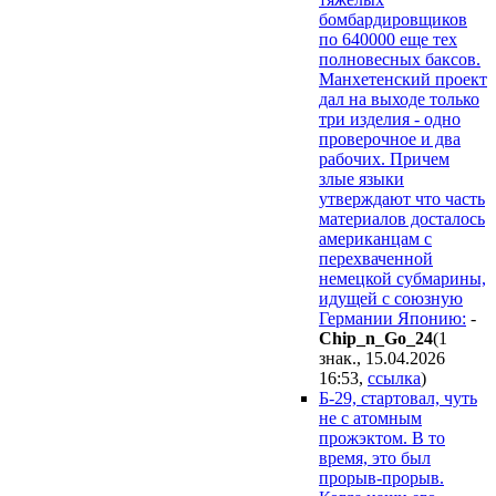
бомбардировщиков
по 640000 еще тех
полновесных баксов.
Манхетенский проект
дал на выходе только
три изделия - одно
проверочное и два
рабочих. Причем
злые языки
утверждают что часть
материалов досталось
американцам с
перехваченной
немецкой субмарины,
идущей с союзную
Германии Японию:
-
Chip_n_Go_24
(1
знак., 15.04.2026
16:53
,
ссылка
)
Б-29, стартовал, чуть
не с атомным
прожэктом. В то
время, это был
прорыв-прорыв.