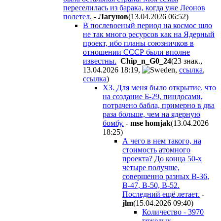
переселилась из барака, когда уже Леонов
полетел.
-
Лaгyнoв
(13.04.2026 06:52
)
В послевоеный период на космос шло
не так много ресурсов как на Ядерный
проект, ибо планы союзничков в
отношении СССР были вполне
известны.
Chip_n_G0_24
(23 знак.,
13.04.2026 18:19
,
,
ссылка
,
ссылка
)
ХЗ. Для меня было открытие, что
на создание Б-29, пиндосами,
потрачено бабла, примерно в два
раза больше, чем на ядерную
бомбу.
-
mse homjak
(13.04.2026
18:25
)
А чего в нем такого, на
стоимость атомного
проекта? До конца 50-х
четыре получше,
совершенно разных В-36,
B-47, B-50, B-52.
Последний ещё летает.
-
jlm
(15.04.2026 09:40
)
Количество - 3970
тяжелых