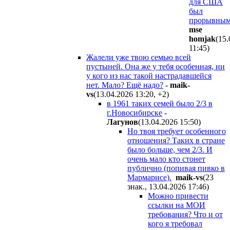
для США
был
прорывным
mse
homjak
(15.
11:45
)
Жалели уже твою семью всей
пустыней. Она же у тебя особенная, ни
у кого из нас такой настрадавшейся
нет. Мало? Ещё надо?
-
maik-
vs
(13.04.2026 13:20
,
+2
)
в 1961 таких семей было 2/3 в
г.Новосибирске
-
Лaгyнoв
(13.04.2026 15:50
)
Но твоя требует особенного
отношения? Таких в стране
было больше, чем 2/3. И
очень мало кто стонет
публично (попивая пивко в
Мармарисе).
maik-vs
(23
знак., 13.04.2026 17:46
)
Можно привести
ссылки на МОИ
требования? Что и от
кого я требовал