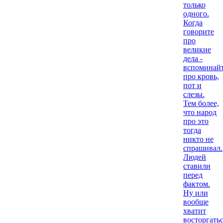
только
одного.
Когда
говорите
про
великие
дела -
вспоминай
про кровь,
пот и
слезы.
Тем более,
что народ
про это
тогда
никто не
спрашивал.
Людей
ставили
перед
фактом.
Ну или
вообще
хватит
восторгать