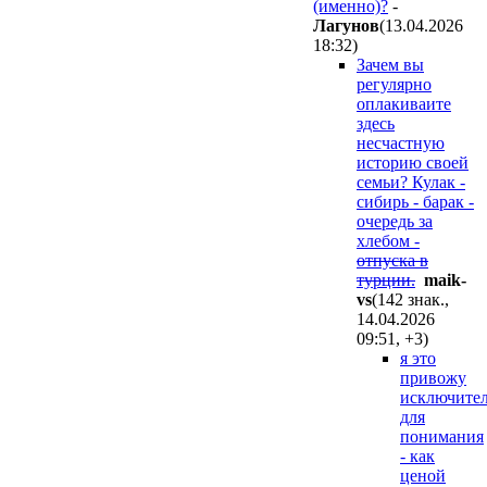
(именно)?
-
Лaгyнoв
(13.04.2026
18:32
)
Зачем вы
регулярно
оплакиваите
здесь
несчастную
историю своей
семьи? Кулак -
сибирь - барак -
очередь за
хлебом -
отпуска в
турции.
maik-
vs
(142 знак.,
14.04.2026
09:51
,
+3
)
я это
привожу
исключите
для
понимания
- как
ценой