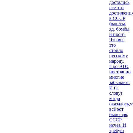
достались
все эти
достижени
в СССР
(ракеты,
яд. бомбы
и проч).
Что всё
это
стоило
русскому
народу.
Про ЭТО
постоянно
многие
забывают.
И (к
слову)
когда
оказалось,ч
всё эот
было зря,
СССР
исчез. И
требую