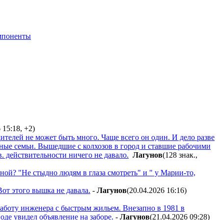
мпоненты
6 15:18
,
+2
)
дителей не может быть много. Чаще всего он один. И дело разве
ычные семьи. Вышедшие с колхозов в город и ставшие рабочими
в. действительности ничего не давало.
Лaгyнoв
(128 знак.,
ной? "Не стыдно людям в глаза смотреть" и " у Марии-то,
Вот этого вышка не давала.
-
Лaгyнoв
(20.04.2026 16:16
)
 работу инженера с быстрым жильем. Внезапно в 1981 в
де увидел объявление на заборе.
-
Лaгyнoв
(21.04.2026 09:28
)