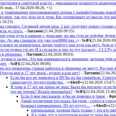
 претензия к советской власти - девальвация должности инженер
16 знак., 17.04.2026 08:26
,
+1
)
ло в уравнивании просиживающих штаны с разработчиками новой
ории, так что дело не в этом. Вас потряхивает от мысли что ра
6 16:23
)
 раз говорил. Сидящий рядом инж. 2 кат. получает ровно столь
ела до этого.
-
Лaгyнoв
(21.04.2026 09:35
)
щё один путь к карьере с деньгами, но мы туда не пойдём, будем
но. Да, мы слышали это уже over9000 раз :-)
-
SciFi
(21.04.2026 09
о вовсе не конкретных людях (пойдут они куда аль нет). Дело в 
сто не нужна гос-ву. И я согласен и про то тут талдычу - ССС
 в оборонке.
-
Лaгyнoв
(22.04.2026 09:03
)
 нужна и ладно. Это как навязываться к женщине, которая тебя н
дит.
-
SciFi
(22.04.2026 09:06
)
но все инженеры страны работать в оборонке не могут. Раз они н
Откуда мне в 17 лет знать - нужен я или нет?
-
Лaгyнoв
(22.04.20
Если бы все не ломились в ВУЗы их бы сократили. Советск
гарантирует трудоустройство.
-
=AlexD=
(22.04.2026 15:47
)
Я тоже в 17 лет ни хрена не знал. Было бы неплохо, если б
что же теперь? Искать виноватых?
-
SciFi
(22.04.2026 15:46
)
Если б мне рассказали, я бы не поверил в такое.
-
Kp
Давай посмотрим что искал Лагунов - строго в город
больших премиальных. Пу-пу-пуууу....
-
=AlexD=
(22
премиальные должны быть только у тех кто работ
Я к тому, что в почтенном возрасте пора бы пр