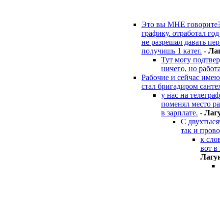
Это вы МНЕ говорите? 
графику. отработал год
не разрешал давать пер
получишь 1 катег.
-
Лa
Тут могу подтвер
ничего, но работ
Рабочие и сейчас имею
стал бригадиром сантех
у нас на телегра
поменял место р
в зарплате.
-
Лaг
С двухтыся
так и прово
к сло
вот в
Лaгy