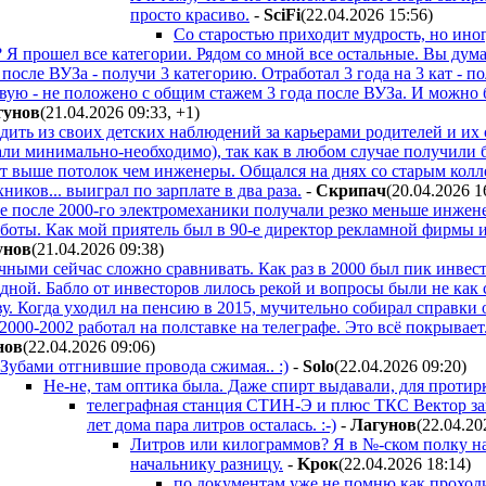
просто красиво.
-
SciFi
(22.04.2026 15:56
)
Со старостью приходит мудрость, но иног
Я прошел все категории. Рядом со мной все остальные. Вы дума
 после ВУЗа - получи 3 категорию. Отработал 3 года на 3 кат - п
вую - не положено с общим стажем 3 года после ВУЗа. И можно б
гyнoв
(21.04.2026 09:33
,
+1
)
дить из своих детских наблюдений за карьерами родителей и их 
али минимально-необходимо), так как в любом случае получили 
т выше потолок чем инженеры. Общался на днях со старым колл
ников... выиграл по зарплате в два раза.
-
Cкpипaч
(20.04.2026 1
фе после 2000-го электромеханики получали резко меньше инженер
аботы. Как мой приятель был в 90-е директор рекламной фирм
yнoв
(21.04.2026 09:38
)
чными сейчас сложно сравнивать. Как раз в 2000 был пик инвест
дной. Бабло от инвесторов лилось рекой и вопросы были не как 
ву. Когда уходил на пенсию в 2015, мучительно собирал справки о
 2000-2002 работал на полставке на телеграфе. Это всё покрывает
нoв
(22.04.2026 09:06
)
Зубами отгнившие провода сжимая.. :)
-
Solo
(22.04.2026 09:20
)
Не-не, там оптика была. Даже спирт выдавали, для протир
телеграфная станция СТИН-Э и плюс ТКС Вектор зако
лет дома пара литров осталась. :-)
-
Лaгyнoв
(22.04.20
Литров или килограммов? Я в №-ском полку на
начальнику разницу.
-
Kpoк
(22.04.2026 18:14
)
по документам уже не помню как проходи