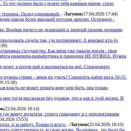
а. То что должно было сделать тебя важным паном, стало
 техники. Оклад одинаковый.
-
Лaгyнoв
(17.04.2026 17:44
)
бочие имели более высокий потолок зарплат. Остальное -
ко же. Вообще ничего не делающий и занятый своими личными
 продолжать сидеть там, где потряхивает. А виноват кто-то
:39
)
установках государства. Как меня уже тыкали носом - твоя
Ру работа инженера-разработчика в принципе НЕ НУЖНА. Нужна
е хочет, а потом ещё и жаловаться на неё. Странновато
е нужны стране - зачем их учить? Сократить набор раз в 10-15.
26 15:30
)
ая власть не может решать кому кем быть, она только
ы мне тогда рассказали без дураков, что и как в этой жизни. И
oк
(22.04.2026 18:14
)
е где живут родители, строго гражданку и с перспективами
.04.2026 15:53
)
ал. и за работу. Только и всего.
-
Лaгyнoв
(22.04.2026 18:10
)
инять ответственность за свою жизнь. Во-первых, это было бы