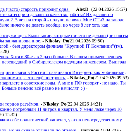
да (часто) старость приходит одна.
-
=AlexD=
(22.04.2026 15:57
)
ете категорию давали за качество работы? Их давали по
олучи 2. 5 лет на второй - получи первую. Мне ОТиЗ на заводе
ыло ничего не делать вообще, но через 8 лет хоть как
сослуживцев. Были такие, которые ничего не делали (не совсем
бы запланированное.
-
Nikolay_Po
(21.04.2026 09:50
)
егой - был директором филиала "Крупной IT Компании"(тм),
6:28
)
ов. Хотя в 80-е - в 2 раза больше. В вашем примере человек
ы и перешедший в Сибирьтелеком ведущим инженером. Выиграл
иций в связи в России - развивался Интернет, как мобильный,
сэкономить, а что ещё построить.
-
Nikolay_Po
(21.04.2026 09:53
)
 зарплате в советские годы. А мне в ПФ говорят - не надо. Ты
. Больше пенсию всё равно не начислят. :-)
-
ки торцов разъёмов.
-
Nikolay_Po
(22.04.2026 14:21
)
нно потребляли 11 литров в квартал. У меня лаже через 10
26 15:35
)
жил себе политический капитал, указав непосредственному
ло. Но на складе отливали по объему.
-
Лaгyнoв
(23.04.2026