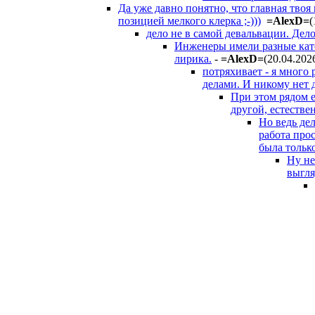
Да уже давно понятно, что главная твоя
позицией мелкого клерка ;-)))
=AlexD=
(
дело не в самой девальвации. Де
Инженеры имели разные катег
лирика.
-
=AlexD=
(20.04.202
потряхивает - я много
делами. И никому нет д
При этом рядом е
другой, естествен
Но ведь дел
работа про
была только
Ну не
выгля