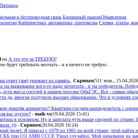
Пятница
ильная и беспроводная связь
Блошиный рынок
Объявления
нологии
Кибернетика, автоматика, протоколы
Схемы, платы, ко
l
на
А это что за ТРЕБУЮ?
не будет требовать молчать - и я ничего не требую.
аш ответ (зря) унижает их память.
Cкpипaч
(511 знак., 15.04.202
ке на выживание кого-то надо затоптать - и ты победитель. Побе
ь, есть масса соседей в нашем поселке ОбьГЭС. Все - самые об
ети да, многие получили высшее образование. Что в условиях со
кие ништяк конкретно? Квартира-госдача-рапределитель с олени
ля вас пустое?
-
maik-vs
(19.04.2026 15:41
)
артира в основном. Ну и зарплата чуть выше средней по стране. 
ала :)))
-
Cкpипaч
(20.04.2026 16:24
)
йный билет. Я прыгал с 1979 по 1981 по всей стране, чтоб найти
 СКБ при СО АМН СССР. Узнал случайно. Мой начальник на заво