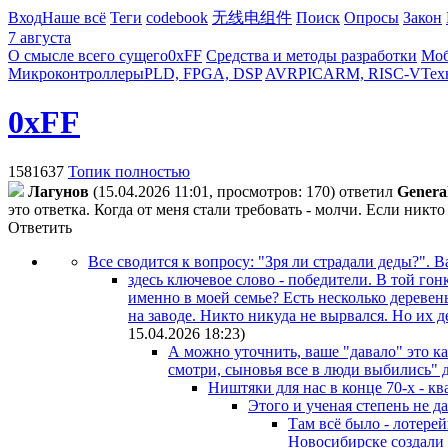
Вход
Наше всё
Теги
codebook
无线电组件
Поиск
Опросы
Закон
7 августа
О смысле всего сущего
0xFF
Средства и методы разработки
Моб
Микроконтроллеры
PLD, FPGA, DSP
AVR
PIC
ARM, RISC-V
Тех
0xFF
1581637
Топик полностью
Лaгyнoв
(15.04.2026 11:01, просмотров: 170)
ответил
Genera
это ответка. Когда от меня стали требовать - молчи. Если никто 
Ответить
Все сводится к вопросу: "Зря ли страдали деды?". В
здесь ключевое слово - победители. В той гон
именно в моей семье? Есть несколько деревен
на заводе. Никто никуда не вырвался. Но их д
15.04.2026 18:23
)
А можно уточнить, ваше "давало" это ка
смотри, сыновья все в люди выбились" д
Ништяки для нас в конце 70-х - кв
Этого и ученая степень не дав
Там всё было - лотере
Новосибирске создали