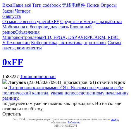
Вход
Наше всё
Теги
codebook
无线电组件
Поиск
Опросы
Закон
Четверг
6 августа
О смысле всего сущего
0xFF
Средства и методы разработки
Мобильная и беспроводная связь
Блошиный
рынок
Объявления
Микроконтроллеры
PLD, FPGA, DSP
AVR
PIC
ARM, RISC-
V
Технологии
Кибернетика, автоматика, протоколы
Схемы,
платы, компоненты
0xFF
1583227
Топик полностью
Лaгyнoв
(23.04.2026 09:31, просмотров: 61)
ответил
Kpoк
на
Литров или килограммов? Я в №-ском полку нажил себе
политический капитал, указав непосредственному начальнику
разницу.
по документам уже не помню как проходило. Но на складе
отливали по объему.
Ответить
Лето 7534 от сотворения мира. При использовании материалов сайта ссылка на
caxapу
обязательна.
Вебмастер
MMI © MMXXVI