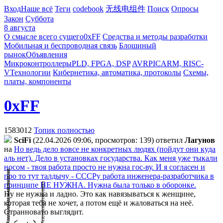
Вход
Наше всё
Теги
codebook
无线电组件
Поиск
Опросы
Закон
Суббота
8 августа
О смысле всего сущего
0xFF
Средства и методы разработки
Мобильная и беспроводная связь
Блошиный
рынок
Объявления
Микроконтроллеры
PLD, FPGA, DSP
AVR
PIC
ARM, RISC-
V
Технологии
Кибернетика, автоматика, протоколы
Схемы,
платы, компоненты
0xFF
1583012
Топик полностью
SciFi
(22.04.2026 09:06, просмотров: 139)
ответил
Лaгyнoв
на
Но ведь дело вовсе не конкретных людях (пойдут они куда
аль нет). Дело в установках государства. Как меня уже тыкали
носом - твоя работа просто не нужна гос-ву. И я согласен и
про то тут талдычу - СССРу работа инженера-разработчика в
принципе НЕ НУЖНА. Нужна была только в оборонке.
Ну не нужна и ладно. Это как навязываться к женщине,
которая тебя не хочет, а потом ещё и жаловаться на неё.
Странновато выглядит.