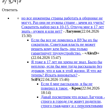
ส็็็็็็็็็็็็็็็็็็็็็็็็็༼ ຈل͜ຈ༽ส้้้้้้้้้้้้้้้้้้้้้้้
Ответить
но все инженеры страны работать в оборонке не
могут. Раз они не нужны стране - зачем их учить?
Сократить набор раз в 10-15. Откуда мне в 17 лет
знать - нужен я или нет?
-
Лaгyнoв
(22.04.2026
15:30
)
Если бы все не ломились в ВУЗы их бы
сократили. Советская власть не может
решать кому кем быть, она только
гарантирует трудоустройство.
-
=AlexD=
(22.04.2026 15:47
)
Я тоже в 17 лет ни хрена не знал. Было бы
неплохо, если бы мне тогда рассказали без
дураков, что и как в этой жизни. И что же
теперь? Искать виноватых?
-
SciFi
(22.04.2026 15:46
)
Если б мне рассказали, я бы не
поверил в такое.
-
Kpoк
(22.04.2026
18:14
)
Давай посмотрим что искал Лагунов -
строго в городе где живут родители,
строго гражданку и с перспективами