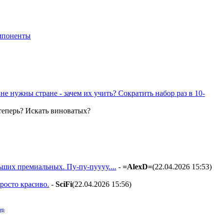
мпоненты
не нужны стране - зачем их учить? Сократить набор раз в 10-
е теперь? Искать виноватых?
ьших премиальных. Пу-пу-пуууу....
-
=AlexD=
(22.04.2026 15:53
)
росто красиво.
-
SciFi
(22.04.2026 15:56
)
ер