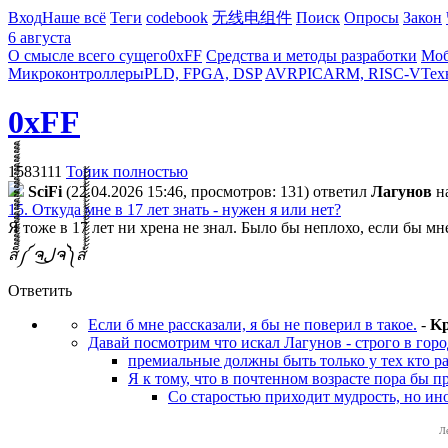
Вход
Наше всё
Теги
codebook
无线电组件
Поиск
Опросы
Закон
6 августа
О смысле всего сущего
0xFF
Средства и методы разработки
Моб
Микроконтроллеры
PLD, FPGA, DSP
AVR
PIC
ARM, RISC-V
Тех
0xFF
1583111
Топик полностью
SciFi
(22.04.2026 15:46, просмотров: 131)
ответил
Лaгyнoв
н
15. Откуда мне в 17 лет знать - нужен я или нет?
Я тоже в 17 лет ни хрена не знал. Было бы неплохо, если бы мн
ส็็็็็็็็็็็็็็็็็็็็็็็็็༼ ຈل͜ຈ༽ส้้้้้้้้้้้้้้้้้้้้้้้
Ответить
Если б мне рассказали, я бы не поверил в такое.
-
K
Давай посмотрим что искал Лагунов - строго в горо
премиальные должны быть только у тех кто рабо
Я к тому, что в почтенном возрасте пора бы п
Со старостью приходит мудрость, но ино
Л