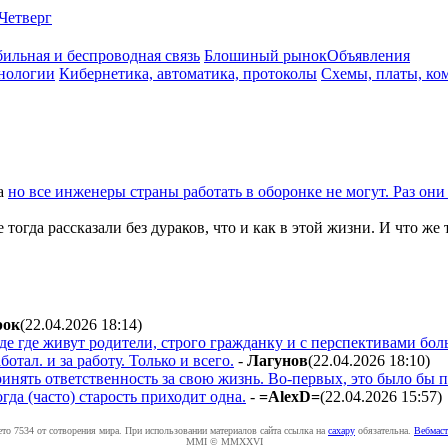
Четверг
ильная и беспроводная связь
Блошиный рынок
Объявления
нологии
Кибернетика, автоматика, протоколы
Схемы, платы, ко
а
но все инженеры страны работать в оборонке не могут. Раз они 
е тогда рассказали без дураков, что и как в этой жизни. И что ж
poк
(22.04.2026 18:14
)
де где живут родители, строго гражданку и с перспективами бол
тал. и за работу. Только и всего.
-
Лaгyнoв
(22.04.2026 18:10
)
ринять ответственность за свою жизнь. Во-первых, это было бы п
гда (часто) старость приходит одна.
-
=AlexD=
(22.04.2026 15:57
)
ето 7534 от сотворения мира. При использовании материалов сайта ссылка на
caxapу
обязательна.
Вебмаст
MMI © MMXXVI