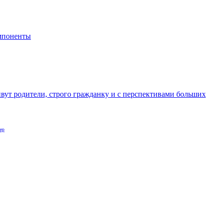
мпоненты
ивут родители, строго гражданку и с перспективами больших
ер