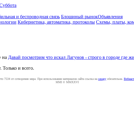
Суббота
ильная и беспроводная связь
Блошиный рынок
Объявления
нологии
Кибернетика, автоматика, протоколы
Схемы, платы, ко
=
на
Давай посмотрим что искал Лагунов - строго в городе где ж
. Только и всего.
ето 7534 от сотворения мира. При использовании материалов сайта ссылка на
caxapу
обязательна.
Вебмаст
MMI © MMXXVI