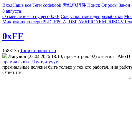
Вход
Наше всё
Теги
codebook
无线电组件
Поиск
Опросы
Закон
8 августа
О смысле всего сущего
0xFF
Средства и методы разработки
Моб
Микроконтроллеры
PLD, FPGA, DSP
AVR
PIC
ARM, RISC-V
Тех
0xFF
1583135
Топик полностью
Лaгyнoв
(22.04.2026 18:10, просмотров: 92)
ответил
=AlexD
премиальных. Пу-пу-пуууу....
премиальные должны быть только у тех кто работал. и за работу
Ответить
Л