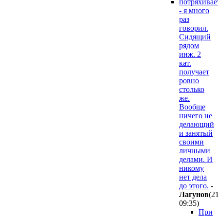
потряхивае
- я много
раз
говорил.
Сидящий
рядом
инж. 2
кат.
получает
ровно
столько
же.
Вообще
ничего не
делающий
и занятый
своими
личными
делами. И
никому
нет дела
до этого.
-
Лaгyнoв
(2
09:35
)
При