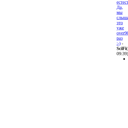
естес
Да,
мы
слыш
это
уже
over9
раз
:-)
-
SciFi
09:39