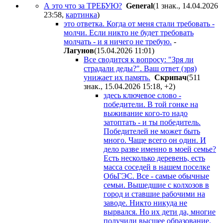
А это что за ТРЕБУЮ?
General
(1 знак., 14.04.2026
23:58
,
картинка
)
это ответка. Когда от меня стали требовать -
молчи. Если никто не будет требовать
молчать - и я ничего не требую.
-
Лaгyнoв
(15.04.2026 11:01
)
Все сводится к вопросу: "Зря ли
страдали деды?". Ваш ответ (зря)
унижает их память.
Cкpипaч
(511
знак., 15.04.2026 15:18
,
+2
)
здесь ключевое слово -
победители. В той гонке на
выживание кого-то надо
затоптать - и ты победитель.
Победителей не может быть
много. Чаще всего он один. И
дело разве именно в моей семье?
Есть несколько деревень, есть
масса соседей в нашем поселке
ОбьГЭС. Все - самые обычные
семьи. Вышедшие с колхозов в
город и ставшие рабочими на
заводе. Никто никуда не
вырвался. Но их дети да, многие
получили высшее образование.