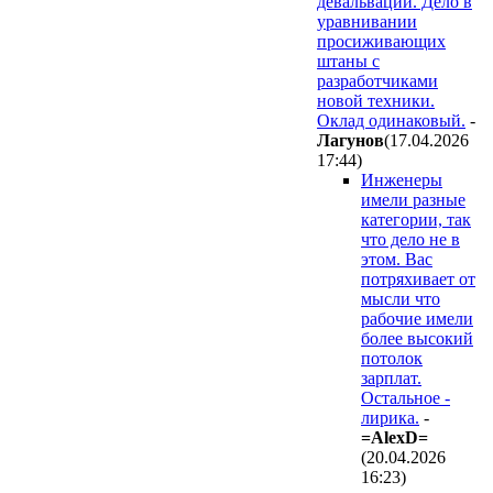
девальвации. Дело в
уравнивании
просиживающих
штаны с
разработчиками
новой техники.
Оклад одинаковый.
-
Лaгyнoв
(17.04.2026
17:44
)
Инженеры
имели разные
категории, так
что дело не в
этом. Вас
потряхивает от
мысли что
рабочие имели
более высокий
потолок
зарплат.
Остальное -
лирика.
-
=AlexD=
(20.04.2026
16:23
)