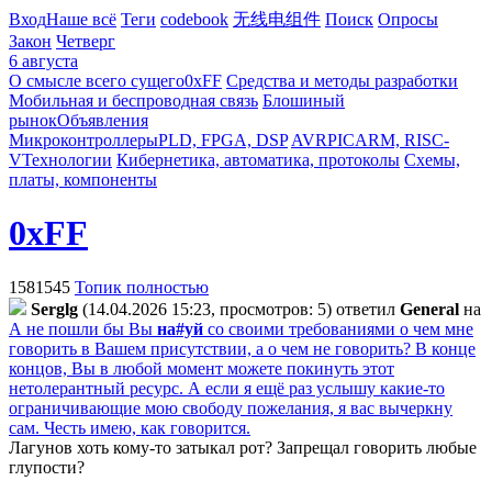
Вход
Наше всё
Теги
codebook
无线电组件
Поиск
Опросы
Закон
Четверг
6 августа
О смысле всего сущего
0xFF
Средства и методы разработки
Мобильная и беспроводная связь
Блошиный
рынок
Объявления
Микроконтроллеры
PLD, FPGA, DSP
AVR
PIC
ARM, RISC-
V
Технологии
Кибернетика, автоматика, протоколы
Схемы,
платы, компоненты
0xFF
1581545
Топик полностью
Serglg
(14.04.2026 15:23, просмотров: 5)
ответил
General
на
А не пошли бы Вы
на#уй
со своими требованиями о чем мне
говорить в Вашем присутствии, а о чем не говорить? В конце
концов, Вы в любой момент можете покинуть этот
нетолерантный ресурс. А если я ещё раз услышу какие-то
ограничивающие мою свободу пожелания, я вас вычеркну
сам. Честь имею, как говорится.
Лагунов хоть кому-то затыкал рот? Запрещал говорить любые
глупости?