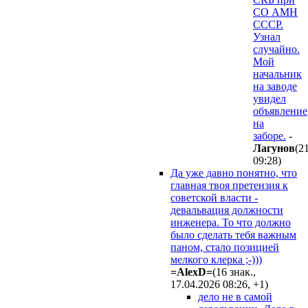
СО АМН
СССР.
Узнал
случайно.
Мой
начальник
на заводе
увидел
объявление
на
заборе.
-
Лaгyнoв
(2
09:28
)
Да уже давно понятно, что
главная твоя претензия к
советской власти -
девальвация должности
инженера. То что должно
было сделать тебя важным
паном, стало позицией
мелкого клерка ;-)))
=AlexD=
(16 знак.,
17.04.2026 08:26
,
+1
)
дело не в самой