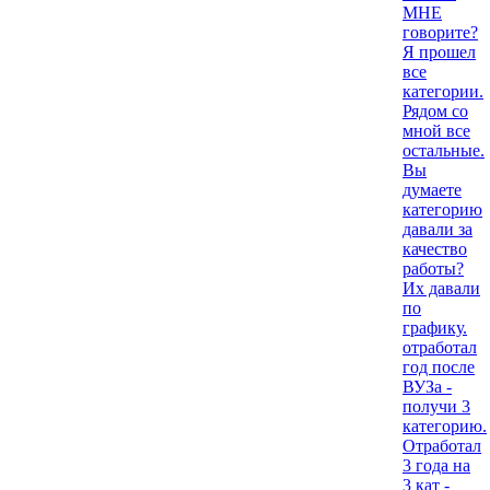
МНЕ
говорите?
Я прошел
все
категории.
Рядом со
мной все
остальные.
Вы
думаете
категорию
давали за
качество
работы?
Их давали
по
графику.
отработал
год после
ВУЗа -
получи 3
категорию.
Отработал
3 года на
3 кат -