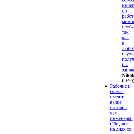
ничег
но
работ
мини
необх
так
как
в
любо
случа
полу
бы
запла
Nikol
09:50
Рабочие и
сейчас
имеют
выше
потолок
чем
инженеры.
Общался
на днях со