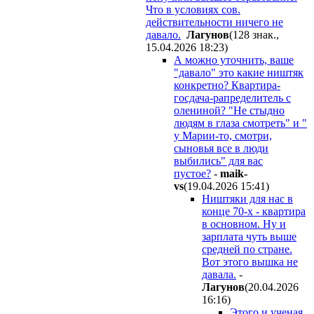
Что в условиях сов.
действительности ничего не
давало.
Лaгyнoв
(128 знак.,
15.04.2026 18:23
)
А можно уточнить, ваше
"давало" это какие ништяк
конкретно? Квартира-
госдача-рапределитель с
олениной? "Не стыдно
людям в глаза смотреть" и "
у Марии-то, смотри,
сыновья все в люди
выбились" для вас
пустое?
-
maik-
vs
(19.04.2026 15:41
)
Ништяки для нас в
конце 70-х - квартира
в основном. Ну и
зарплата чуть выше
средней по стране.
Вот этого вышка не
давала.
-
Лaгyнoв
(20.04.2026
16:16
)
Этого и ученая