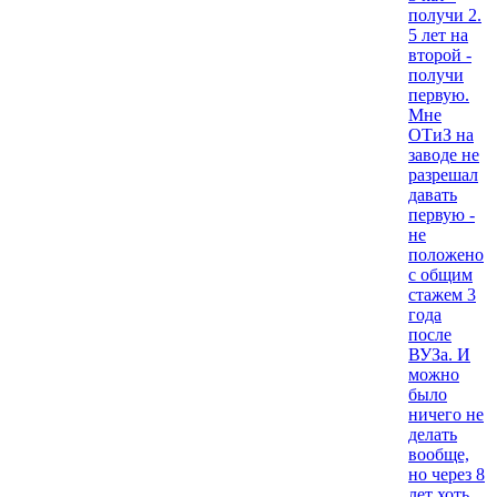
получи 2.
5 лет на
второй -
получи
первую.
Мне
ОТиЗ на
заводе не
разрешал
давать
первую -
не
положено
с общим
стажем 3
года
после
ВУЗа. И
можно
было
ничего не
делать
вообще,
но через 8
лет хоть