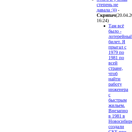
степень не
давала :)))
-
Cкpипaч
(20.04.
16:24
)
Там всё
было -
лотерейны
билет. Я
прыгал с
1979 по
1981 по
всей
стране,
чтоб
найти
работу
инженера
с
быстрым
жильем.
Внезапно
в 1981 в
Новосибир
создали
СКБ при