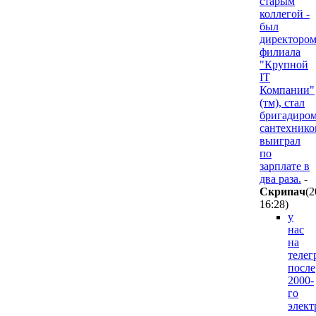
старым
коллегой -
был
директоро
филиала
"Крупной
IT
Компании"
(тм), стал
бригадиро
сантехников
выиграл
по
зарплате в
два раза.
-
Cкpипaч
(2
16:28
)
у
нас
на
телег
после
2000-
го
элект