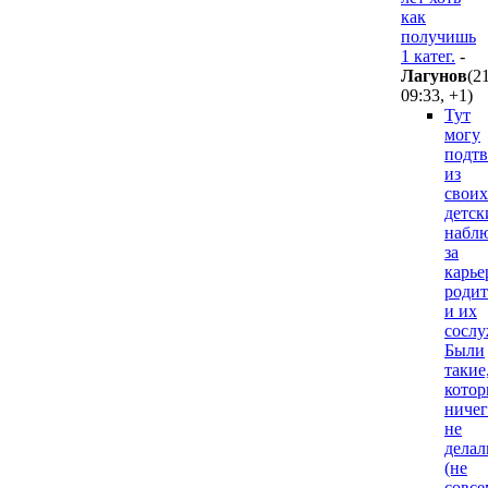
как
получишь
1 катег.
-
Лaгyнoв
(2
09:33
,
+1
)
Тут
могу
подтв
из
своих
детск
набл
за
карье
родит
и их
сослу
Были
такие
котор
ничег
не
делал
(не
совсе