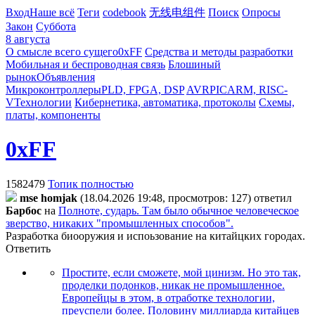
Вход
Наше всё
Теги
codebook
无线电组件
Поиск
Опросы
Закон
Суббота
8 августа
О смысле всего сущего
0xFF
Средства и методы разработки
Мобильная и беспроводная связь
Блошиный
рынок
Объявления
Микроконтроллеры
PLD, FPGA, DSP
AVR
PIC
ARM, RISC-
V
Технологии
Кибернетика, автоматика, протоколы
Схемы,
платы, компоненты
0xFF
1582479
Топик полностью
mse homjak
(18.04.2026 19:48, просмотров: 127)
ответил
Бapбoc
на
Полноте, сударь. Там было обычное человеческое
зверство, никаких "промышленных способов".
Разработка биооружия и испоьзование на китайцких городах.
Ответить
Простите, если сможете, мой цинизм. Но это так,
проделки подонков, никак не промышленное.
Европейцы в этом, в отработке технологии,
преуспели более. Половину миллиарда китайцев