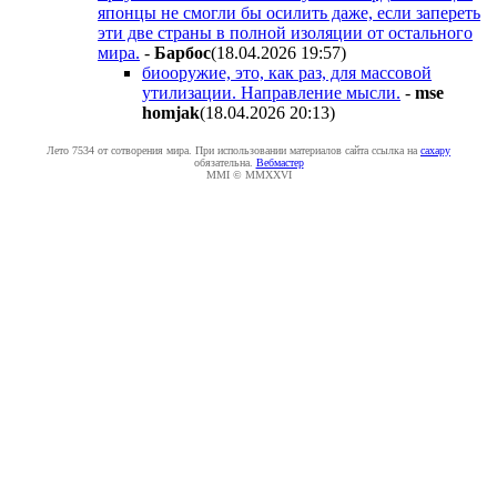
японцы не смогли бы осилить даже, если запереть
эти две страны в полной изоляции от остального
мира.
-
Бapбoc
(18.04.2026 19:57
)
биооружие, это, как раз, для массовой
утилизации. Направление мысли.
-
mse
homjak
(18.04.2026 20:13
)
Лето 7534 от сотворения мира. При использовании материалов сайта ссылка на
caxapу
обязательна.
Вебмастер
MMI © MMXXVI