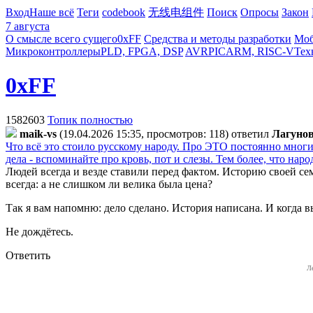
Вход
Наше всё
Теги
codebook
无线电组件
Поиск
Опросы
Закон
7 августа
О смысле всего сущего
0xFF
Средства и методы разработки
Моб
Микроконтроллеры
PLD, FPGA, DSP
AVR
PIC
ARM, RISC-V
Тех
0xFF
1582603
Топик полностью
maik-vs
(19.04.2026 15:35, просмотров: 118)
ответил
Лaгyнo
Что всё это стоило русскому народу. Про ЭТО постоянно многие
дела - вспоминайте про кровь, пот и слезы. Тем более, что н
Людей всегда и везде ставили перед фактом. Историю своей се
всегда: а не слишком ли велика была цена?
Так я вам напомню: дело сделано. История написана. И когда в
Не дождётесь.
Ответить
Л