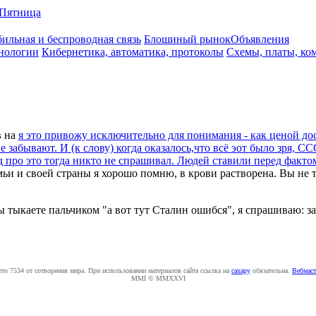
Пятница
ильная и беспроводная связь
Блошиный рынок
Объявления
нологии
Кибернетика, автоматика, протоколы
Схемы, платы, ко
в
на
я это привожу исключительно для понимания - как ценой дос
 забывают. И (к слову) когда оказалось,что всё эот было зря, СС
арод про это тогда никто не спрашивал. Людей ставили перед фа
мьи и своей страны я хорошо помню, в крови растворена. Вы не 
ы тыкаете пальчиком "а вот тут Сталин ошибся", я спрашиваю: з
ето 7534 от сотворения мира. При использовании материалов сайта ссылка на
caxapу
обязательна.
Вебмаст
MMI © MMXXVI