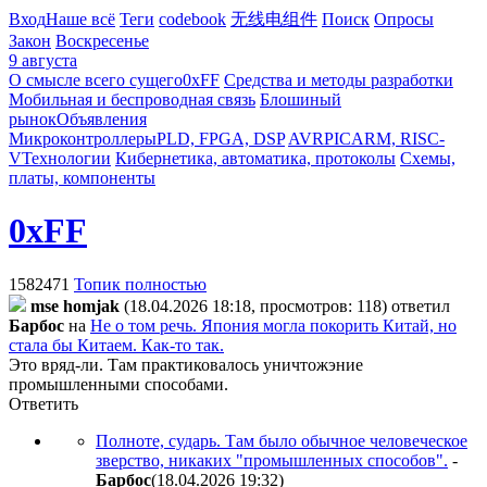
Вход
Наше всё
Теги
codebook
无线电组件
Поиск
Опросы
Закон
Воскресенье
9 августа
О смысле всего сущего
0xFF
Средства и методы разработки
Мобильная и беспроводная связь
Блошиный
рынок
Объявления
Микроконтроллеры
PLD, FPGA, DSP
AVR
PIC
ARM, RISC-
V
Технологии
Кибернетика, автоматика, протоколы
Схемы,
платы, компоненты
0xFF
1582471
Топик полностью
mse homjak
(18.04.2026 18:18, просмотров: 118)
ответил
Бapбoc
на
Не о том речь. Япония могла покорить Китай, но
стала бы Китаем. Как-то так.
Это вряд-ли. Там практиковалось уничтожэние
промышленными способами.
Ответить
Полноте, сударь. Там было обычное человеческое
зверство, никаких "промышленных способов".
-
Бapбoc
(18.04.2026 19:32
)