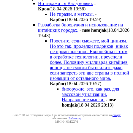
Но тиражи - я Вас умоляю.
-
Kpoк
(18.04.2026 19:56
)
Не тиражи, а методы.
-
Бapбoc
(18.04.2026 19:59
)
Разработка биооружия и испоьзование на
китайцких городах.
-
mse homjak
(18.04.2026
19:48
)
Простите, если сможете, мой цинизм.
Но это так, проделки подонков, никак
не промышленное. Европейцы в этом,
в отработке технологии, преуспели
более. Половину миллиарда китайцев
японцы не смогли бы осилить даже,
если запереть эти две страны в полной
изоляции от остального мира.
-
Бapбoc
(18.04.2026 19:57
)
биооружие, это, как раз, для
массовой утилизации.
Направление мысли.
-
mse
homjak
(18.04.2026 20:13
)
Лето 7534 от сотворения мира. При использовании материалов сайта ссылка на
caxapу
обязательна.
Вебмастер
MMI © MMXXVI