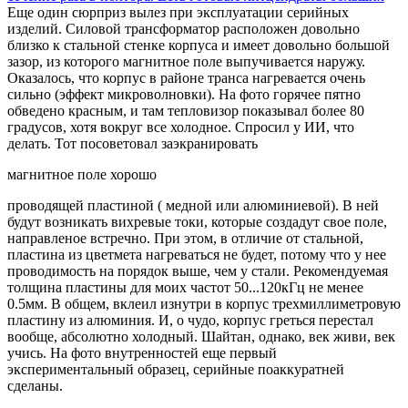
Еще один сюрприз вылез при эксплуатации серийных
изделий. Силовой трансформатор расположен довольно
близко к стальной стенке корпуса и имеет довольно большой
зазор, из которого магнитное поле выпучивается наружу.
Оказалось, что корпус в районе транса нагревается очень
сильно (эффект микроволновки). На фото горячее пятно
обведено красным, и там тепловизор показывал более 80
градусов, хотя вокруг все холодное. Спросил у ИИ, что
делать. Тот посоветовал заэкранировать
магнитное поле хорошо
проводящей пластиной ( медной или алюминиевой). В ней
будут возникать вихревые токи, которые создадут свое поле,
направленое встречно. При этом, в отличие от стальной,
пластина из цветмета нагреваться не будет, потому что у нее
проводимость на порядок выше, чем у стали. Рекомендуемая
толщина пластины для моих частот 50...120кГц не менее
0.5мм. В общем, вклеил изнутри в корпус трехмиллиметровую
пластину из алюминия. И, о чудо, корпус греться перестал
вообще, абсолютно холодный. Шайтан, однако, век живи, век
учись. На фото внутренностей еще первый
экспериментальный образец, серийные поаккуратней
сделаны.