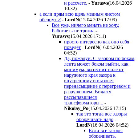
и рассчете.
-
Yurasvs
(16.04.2026
10:32
)
а если прям всю щель медным листом
обернуть?
-
LordN
(15.04.2026 17:09
)
Все уже, ничего менять не хочу.
Работает - не трожь.
-
Yurasvs
(15.04.2026 17:11
)
просто интересно как оно себя
поведёт
-
LordN
(16.04.2026
04:52
)
Да, пожалуй. С зазором по бокам,
лента может боком выйти, как
минимум, вытеснит поле от
наружного края зазора к
внутреннему и вызовет
перенасыщение с перегревом и
разрушением. Видал я
рассыпавшиеся
трансформаторы...
-
Nikolay_Po
(15.04.2026 17:15
)
так это тогда все зазоры
оборачивать надо
-
LordN
(16.04.2026 04:52
)
Если все зазоры
оборачивать,