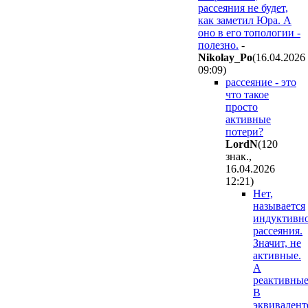
рассеяния не будет,
как заметил Юра. А
оно в его топологии -
полезно.
-
Nikolay_Po
(16.04.2026
09:09
)
рассеяние - это
что такое
просто
активные
потери?
LordN
(120
знак.,
16.04.2026
12:21
)
Нет,
называется
индуктивно
рассеяния.
Значит, не
активные.
А
реактивные
В
эквивалент