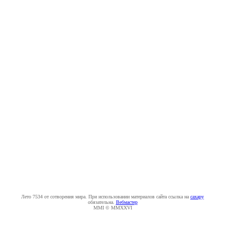
Лето 7534 от сотворения мира. При использовании материалов сайта ссылка на
caxapу
обязательна.
Вебмастер
MMI © MMXXVI