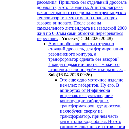
рассеяния. Пришлось бы отдельный дроссель
добавлять, а это габариты. А пятно нагрева
начинает расти с середины, смотрел запуск в
тепловизор, так что именно поле из трех
зазоров виновато. После замены
самодельного литцендрата на заводской 2000
жил по 0.07мм сами обмотки перегреваться
перестали.
-
Yurasvs
(15.04.2026 20:48
)
А вы пробовали ввести отдельно
стоящий дроссель, для формирования
резонансного контура, а
трансформатор сделать без зазоров?
Правда подмагничиваться может со
вторички, если полуобмотки разные..
-
Solo
(16.04.2026 09:26
)
Это еще одно моточное изделие
немалых габаритов. Ну его. В
аппноутах от Инфинеона
встречаются сумасшедшие
конструкции гибридных
трансформаторов, где дроссель
нахлобучен сверху на
трансформатор, причем часть
магнитопровода общая. Но это
слишком сложно в изготовлении