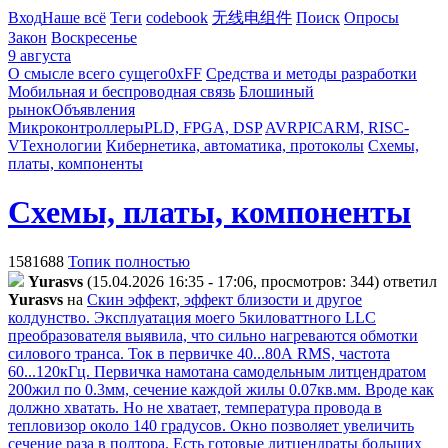
Вход
Наше всё
Теги
codebook
无线电组件
Поиск
Опросы
Закон
Воскресенье
9 августа
О смысле всего сущего
0xFF
Средства и методы разработки
Мобильная и беспроводная связь
Блошиный
рынок
Объявления
Микроконтроллеры
PLD, FPGA, DSP
AVR
PIC
ARM, RISC-
V
Технологии
Кибернетика, автоматика, протоколы
Схемы,
платы, компоненты
Схемы, платы, компоненты
1581688
Топик полностью
Yurasvs
(15.04.2026 16:35 - 17:06, просмотров: 344)
ответил
Yurasvs
на
Скин эффект, эффект близости и другое
колдунство. Эксплуатация моего 5киловаттного LLC
преобразователя выявила, что сильно нагреваются обмотки
силового транса. Ток в первичке 40...80А RMS, частота
60...120кГц. Первичка намотана самодельным литцендратом
200жил по 0.3мм, сечение каждой жилы 0.07кв.мм. Вроде как
должно хватать. Но не хватает, температура провода в
тепловизор около 140 градусов. Окно позволяет увеличить
сечение раза в полтора. Есть готовые литцендраты больших