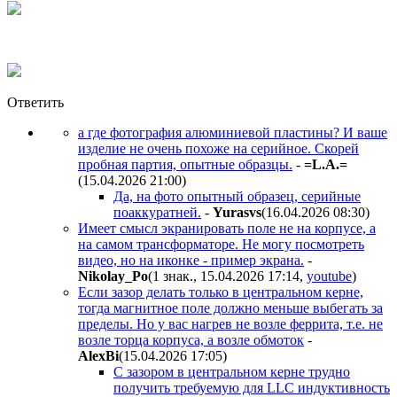
Ответить
а где фотография алюминиевой пластины? И ваше
изделие не очень похоже на серийное. Скорей
пробная партия, опытные образцы.
-
=L.A.=
(15.04.2026 21:00
)
Да, на фото опытный образец, серийные
поаккуратней.
-
Yurasvs
(16.04.2026 08:30
)
Имеет смысл экранировать поле не на корпусе, а
на самом трансформаторе. Не могу посмотреть
видео, но на иконке - пример экрана.
-
Nikolay_Po
(1 знак., 15.04.2026 17:14
,
youtube
)
Если зазор делать только в центральном керне,
тогда магнитное поле должно меньше выбегать за
пределы. Но у вас нагрев не возле феррита, т.е. не
возле торца корпуса, а возле обмоток
-
AlexBi
(15.04.2026 17:05
)
С зазором в центральном керне трудно
получить требуемую для LLC индуктивность