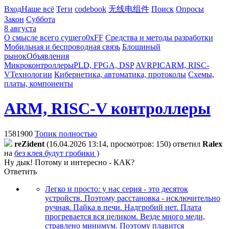
Вход
Наше всё
Теги
codebook
无线电组件
Поиск
Опросы
Закон
Суббота
8 августа
О смысле всего сущего
0xFF
Средства и методы разработки
Мобильная и беспроводная связь
Блошиный
рынок
Объявления
Микроконтроллеры
PLD, FPGA, DSP
AVR
PIC
ARM, RISC-
V
Технологии
Кибернетика, автоматика, протоколы
Схемы,
платы, компоненты
ARM, RISC-V контроллеры
1581900
Топик полностью
reZident
(16.04.2026 13:14, просмотров: 150)
ответил
Ralex
на
без клея будут гробики )
Ну дык! Потому и интересно - КАК?
Ответить
Легко и просто: у нас серия - это десяток
устройств. Поэтому расстановка - исключительно
ручная. Пайка в печи. Надгробий нет. Плата
прогревается вся целиком. Везде много меди,
стравлено минимум. Поэтому плавится