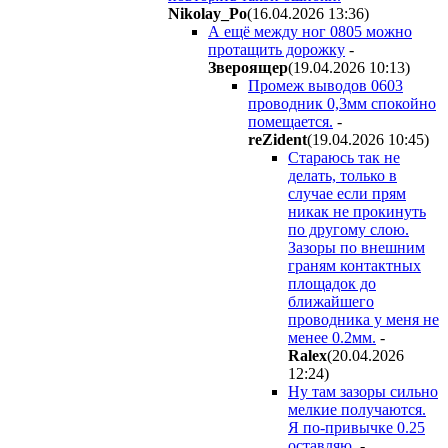
Nikolay_Po
(16.04.2026 13:36
)
А ещё между ног 0805 можно
протащить дорожку
-
Звepoящep
(19.04.2026 10:13
)
Промеж выводов 0603
проводник 0,3мм спокойно
помещается.
-
reZident
(19.04.2026 10:45
)
Стараюсь так не
делать, только в
случае если прям
никак не прокинуть
по другому слою.
Зазоры по внешним
граням контактных
площадок до
ближайшего
проводника у меня не
менее 0.2мм.
-
Ralex
(20.04.2026
12:24
)
Ну там зазоры сильно
мелкие получаются.
Я по-привычке 0.25
оставляю.
-