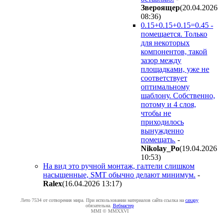
Звepoящep
(20.04.2026
08:36
)
0.15+0.15+0.15=0.45 -
помещается. Только
для некоторых
компонентов, такой
зазор между
площадками, уже не
соответствует
оптимальному
шаблону. Собственно,
потому и 4 слоя,
чтобы не
приходилось
вынужденно
помещать.
-
Nikolay_Po
(19.04.2026
10:53
)
На вид это ручной монтаж, галтели слишком
насыщенные, SMT обычно делают минимум.
-
Ralex
(16.04.2026 13:17
)
Лето 7534 от сотворения мира. При использовании материалов сайта ссылка на
caxapу
обязательна.
Вебмастер
MMI © MMXXVI