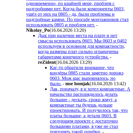
одновременно, по крайней мере, проблем с
надгробиями нет. Когда были компоненты 0603,
ушёл от них на 0805 - да, были проблемы и
надгробные камни. По просьбе монтажников стал
использовать 0805 и проблем нет.
-
Nikolay_Po
(16.04.2026 13:20
)
Дык при наличии места на плате и нет
смысла использовать 0603. Мы 0603 и 0402
используем в основном для компактности,
когда размеры плат сильно ограничены
габаритами конечного устройства.
-
reZident
(16.04.2026 13:29
)
Каг-то обратили внимание, что
кондёры 0885 стали заметно дорожэ
0603. Мож щас выровнялось, но
было.
-
mse homjak
(16.04.2026 13:42
)
Дак, поначалу, я и хотел компактные. А
начальство распорядилось делать
большие - дескать, сроки жмут, а
компактные ты будешь дольше
проектировать. И получилось так, что
платы большие, а детали 0603. В
следующем проекте с достаточно
большими платами, я уже не стал
повторять такой ошибки.
-