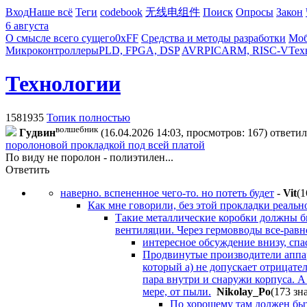
Вход
Наше всё
Теги
codebook
无线电组件
Поиск
Опросы
Закон
6 августа
О смысле всего сущего
0xFF
Средства и методы разработки
Моб
Микроконтроллеры
PLD, FPGA, DSP
AVR
PIC
ARM, RISC-V
Тех
Технологии
1581935
Топик полностью
волшебник
Гyдвин
(16.04.2026 14:03, просмотров: 167)
ответи
поролоновой прокладкой под всей платой
По виду не поролон - полиэтилен...
Ответить
наверно. вспененное чего-то. но потеть будет
-
Vit
(1
Как мне говорили, без этой прокладки реально
Такие металлические коробки должны бы
вентиляции. Через гермовводы все-равн
интересное обсуждение внизу, спа
Продвинутые производители аппар
который а) не допускает отрицате
пара внутри и снаружи корпуса. А 
мере, от пыли.
Nikolay_Po
(173 зн
По хорошему там должен быт