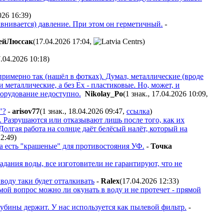
026 16:39
)
авнивается) давление. При этом он герметичный.
-
eйЛюccaк
(17.04.2026 17:04
,
)
7.04.2026 10:18
)
примерно так (нашёл в фотках). Думал, металлические (вроде
 металлические, а без Ex - пластиковые. Но, может, и
борудование недоступно.
Nikolay_Po
(1 знак., 17.04.2026 10:09
,
"?
-
arisov77
(1 знак., 18.04.2026 09:47
,
ссылка
)
 Разрушаются или отказывают лишь после того, как их
олгая работа на солнце даёт белёсый налёт, который на
12:49
)
а есть "крашеные" для противостояния УФ.
-
Toчкa
адания воды, все изготовители не гарантируют, что не
воду таки будет отталкивать
-
Ralex
(17.04.2026 12:33
)
ой вопрос можно ли окунать в воду и не протечет - прямой
лубины держит. У нас используется как пылевой фильтр.
-