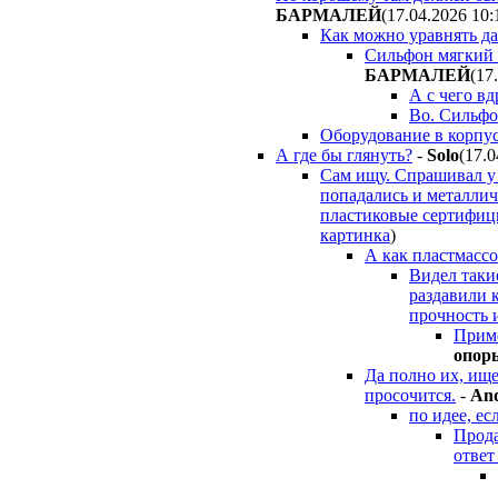
БAPMAЛEЙ
(17.04.2026 10:
Как можно уравнять дав
Сильфон мягкий в
БAPMAЛEЙ
(17
А с чего в
Во. Сильфо
Оборудование в корпус
А где бы глянуть?
-
Solo
(17.0
Сам ищу. Спрашивал у 
попадались и металличе
пластиковые сертифици
картинка
)
А как пластмасс
Видел таки
раздавили 
прочность 
Приме
oпop
Да полно их, ище
просочится.
-
And
по идее, ес
Прода
ответ