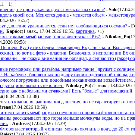
11
,
+1
)
ление, не пропуская воздух - смесь разных газов?
-
Solo
(17.04.2
доль своей оси. Меняется длина - меняется объем - меняется(ур
.04.2026 16:52
)
друг давление уравнивается, если нет сообщающихся сосудов?
-
Г
н.
Бapбoc
(1 знак., 17.04.2026 16:55
,
картинка
,
+1
)
ах с такими мембранами, поставляется как IP 67.
-
Nikolay_Po
(1
4.2026 09:58
)
Пепперс Рус (у них берём гермовводы Ex) - не знали. Выглядят 
ские), но вот на фото - пластик. Возможно, в исполнении Ex они
рованы - не скажу, внимания не обращал, а сейчас это (такое) о
овые гермоводы или разъёмы, например такие "дружат с солнцем
е. На кабелях, брошенных по двору производственной площадки.
колесом погрузчика или подобным механическим воздействием. Д
и функциональность не влияет.
Nikolay_Po
(71 знак., 18.04.2026 
рно как с кабельными стяжками? Есть "белые" для помещений, 
ы
(18.04.2026 13:38
)
тся по клапан выравнивания давления, но не гарантирует от поп
reas
(17.04.2026 10:59
)
ли там ставить мембрану из спеченного порошка фторопласта, то 
ваны рассказывают про поры меньше молекулы воды, но на прям
 нет.
-
Andreas
(17.04.2026 12:39
)
Фторопласт который я описал, можно окунать в воду, до 20 см г
Ralex
(17.04.2026 13:07
)