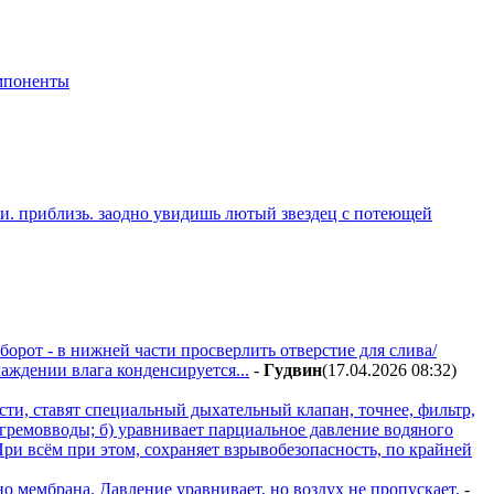
мпоненты
ьки. приблизь. заодно увидишь лютый звездец с потеющей
орот - в нижней части просверлить отверстие для слива/
аждении влага конденсируется...
-
Гyдвин
(17.04.2026 08:32
)
и, ставят специальный дыхательный клапан, точнее, фильтр,
з гремовводы; б) уравнивает парциальное давление водяного
 При всём при этом, сохраняет взрывобезопасность, по крайней
 мембрана. Давление уравнивает, но воздух не пропускает.
-