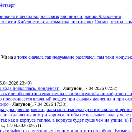
Четверг
ильная и беспроводная связь
Блошиный рынок
Объявления
нологии
Кибернетика, автоматика, протоколы
Схемы, платы, ко
л
Vit
на
я тоже сначала так
подумал
не разглядел. там таки модул
6.04.2026 23:49
)
 вода появлялась. Конденсат.
-
Лaгyнoв
(17.04.2026 07:52
)
ть или абсолютно герметичны с силикагелем/заливкой, или наоб
о просачивается влажный воздух при скачках давления и при охл
сибо
-
Лaгyнoв
(17.04.2026 17:38
)
атуры для широкого диапазона температур и взрывозащищённост
льного давления внутри корпуса, чтобы не всасывать влагу чере
так как в корпусе теплее, в корпусе будет суше чем на улице. в)
ак., 17.04.2026 09:51
)
ь сильфон с герметичным торцом или что то подобное. Возможно