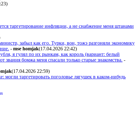
:23
)
яется таргетирование инфляции, а не снабжение меня штанами
)
министр, забыл как его. Турки, вон, тожэ разгоняли экономику
ание.
-
mse homjak
(17.04.2026 22:42
)
рубля, я гулял по их рынкам, как король (вариант: белый
, от звания бомжа меня спасали только старые знакомства.
-
omjak
(17.04.2026 22:59
)
уже: могли таргетировать поголовье лягушек в каком-нибудь
ер