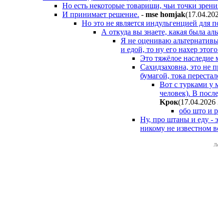
Но есть некоторые товарищи, чьи точки зрени
И принимает решение.
-
mse homjak
(17.04.20
Но это не является индульгенцией для 
А откуда вы знаете, какая была ал
Я не оцениваю альтернативы
и едой, то ну его нахер этого
Это тяжёлое наследие м
Сахидзаховна, это не п
бумагой, тока перестал
Вот с турками у м
человек). В после
Kpoк
(17.04.2026
обо што и р
Ну, про штаны и еду - 
никому не известном в
Л