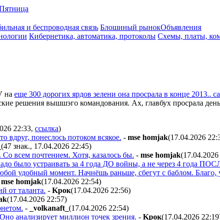
Пятница
ильная и беспроводная связь
Блошиный рынок
Объявления
нологии
Кибернетика, автоматика, протоколы
Схемы, платы, ко
V
на
еще 300 дорогих ярдов зелени она просрала в конце 2013.. с
еские решения вышшэго командования. Ах, главбух просрала день
2026 22:33
,
ссылка
)
то вдруг, понеслось потоком всякое.
-
mse homjak
(17.04.2026 22:
_
(47 знак., 17.04.2026 22:45
)
 Со всем почтением. Хотя, казалось бы.
-
mse homjak
(17.04.2026
надо было устраивать за 4 года ДО войны, а не через 4 года ПОС
юбой удобный момент. Начнёшь раньше, сбегут с баблом. Благо, 
-
mse homjak
(17.04.2026 22:54
)
й от таланта.
-
Kpoк
(17.04.2026 22:56
)
ak
(17.04.2026 22:57
)
рнетом.
-
_volkanaft_
(17.04.2026 22:54
)
 Оно анализирует миллион точек зрения.
-
Kpoк
(17.04.2026 22:19