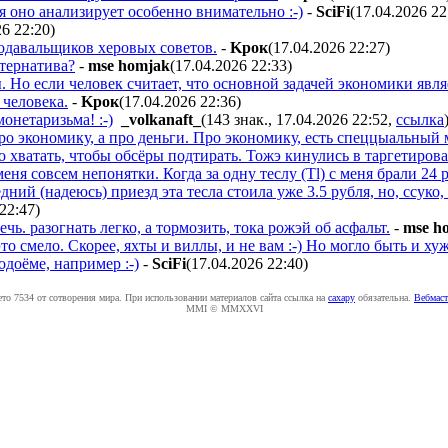
я оно анализирует особенно внимательно :-)
-
SciFi
(17.04.2026 22
26 22:20
)
подавальщиков херовых советов.
-
Kpoк
(17.04.2026 22:27
)
ьтернатива?
-
mse homjak
(17.04.2026 22:33
)
. Но если человек считает, что основной задачей экономики явл
 человека.
-
Kpoк
(17.04.2026 22:36
)
онетаризьма! :-)
_volkanaft_
(143 знак., 17.04.2026 22:52
,
ссылка
ро экономику, а про деньги. Про экономику, есть спеццыальный 
о хватать, чтобы обсёры подтирать. Тожэ кинулись в таргетиров
еня совсем непонятки. Когда за одну теслу (Tl) с меня брали 24 
дний (надеюсь) приезд эта тесла стоила уже 3.5 рубля, но, ссуко
 22:47
)
ечь. разогнать легко, а тормозить, тока рожэй об асфальт.
-
mse h
это смело. Скорее, яхты и виллы, и не вам :-) Но могло быть и х
одоёме, например :-)
-
SciFi
(17.04.2026 22:40
)
ето 7534 от сотворения мира. При использовании материалов сайта ссылка на
caxapу
обязательна.
Вебмаст
MMI © MMXXVI