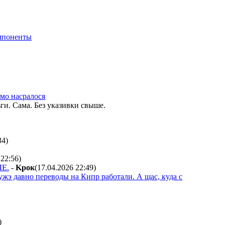
мпоненты
амо насралося
ги. Сама. Без указивки свыше.
34
)
 22:56
)
ЛЕ.
-
Kpoк
(17.04.2026 22:49
)
ужэ давно переводы на Кипр работали. А щас, куда с
)