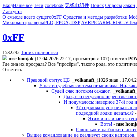
Вход
Наше всё
Теги
codebook
无线电组件
Поиск
Опросы
Закон
7 августа
О смысле всего сущего
0xFF
Средства и методы разработки
Моб
Микроконтроллеры
PLD, FPGA, DSP
AVR
PIC
ARM, RISC-V
Тех
0xFF
1582292
Топик полностью
mse homjak
(17.04.2026 22:17, просмотров: 107)
ответил
PO
Где она их просрала? Все "просёры", такого рода, это политич
Ответить
Правовой статус ЦБ
_volkanaft_
(1026 знак., 17.04.
У нас и судебная система независима. Но, как-
Судей счас потоком сажают.
_volkanaft
Дык, его регулярно переназначают.
И подумалось: наверное 37-й год 
37 год можно устраивать в л
подводной лодки деваться?
Этим и отличается гени
Вотъ!
-
mse homj
Равно как и разборки с инте
Вышее командование не реализует своих капризов.