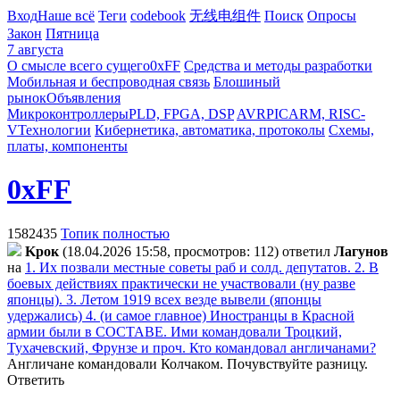
Вход
Наше всё
Теги
codebook
无线电组件
Поиск
Опросы
Закон
Пятница
7 августа
О смысле всего сущего
0xFF
Средства и методы разработки
Мобильная и беспроводная связь
Блошиный
рынок
Объявления
Микроконтроллеры
PLD, FPGA, DSP
AVR
PIC
ARM, RISC-
V
Технологии
Кибернетика, автоматика, протоколы
Схемы,
платы, компоненты
0xFF
1582435
Топик полностью
Kpoк
(18.04.2026 15:58, просмотров: 112)
ответил
Лaгyнoв
на
1. Их позвали местные советы раб и солд. депутатов. 2. В
боевых действиях практически не участвовали (ну разве
японцы). 3. Летом 1919 всех везде вывели (японцы
удержались) 4. (и самое главное) Иностранцы в Красной
армии были в СОСТАВЕ. Ими командовали Троцкий,
Тухачевский, Фрунзе и проч. Кто командовал англичанами?
Англичане командовали Колчаком. Почувствуйте разницу.
Ответить