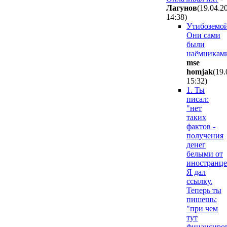
Лaгyнoв
(19.04.2
14:38
)
Утибоземой
Они сами
были
наёмникам
mse
homjak
(19.
15:32
)
1. Ты
писал:
"нет
таких
фактов -
получения
денег
белыми от
иностранце
Я дал
ссылку.
Теперь ты
пишешь:
"при чем
тут
финансиро