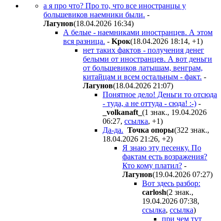
а я про что? Про то, что все иностранцы у
большевиков наемники были.
-
Лaгyнoв
(18.04.2026 16:34
)
А белые - наемниками иностранцев. А этом
вся разница.
-
Kpoк
(18.04.2026 18:14
,
+1
)
нет таких фактов - получения денег
белыми от иностранцев. А вот деньги
от большевиков латышам, венграм,
китайцам и всем остальным - факт.
-
Лaгyнoв
(18.04.2026 21:07
)
Понятное дело! Деньги то отсюда
- туда, а не оттуда - сюда! :-)
-
_volkanaft_
(1 знак., 19.04.2026
06:27
,
ссылка
,
+1
)
Да-да.
Toчкa oпopы
(322 знак.,
18.04.2026 21:26
,
+2
)
Я знаю эту песенку. По
фактам есть возражения?
Кто кому платил?
-
Лaгyнoв
(19.04.2026 07:27
)
Вот здесь разбор:
carlosh
(2 знак.,
19.04.2026 07:38
,
ссылка
,
ссылка
)
при чем тут