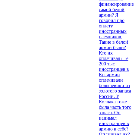
финансирование
самой белой
армии? Я
говорил про
оплату
иностранных
наемников.
Такие в белой
армии были?
Кто их
оплачивал? Те
200 тыс
иностранцев в
Кр. армии
оплачивали
большевики из
золотого запаса
России. У
Колчака тоже
была часть того
запаса. Он
нанимал
иностранцев в
армию к себе?
Оплачивал их?
-