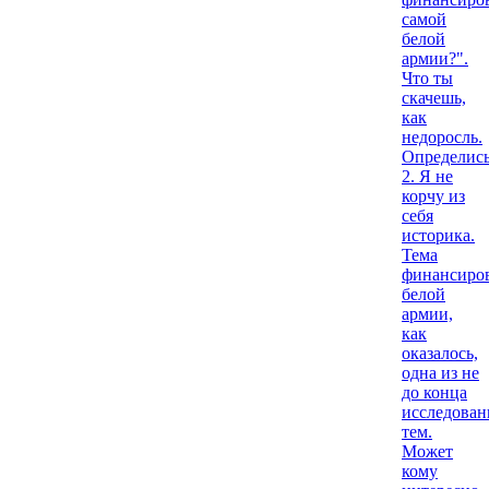
самой
белой
армии?".
Что ты
скачешь,
как
недоросль.
Определись
2. Я не
корчу из
себя
историка.
Тема
финансиро
белой
армии,
как
оказалось,
одна из не
до конца
исследова
тем.
Может
кому