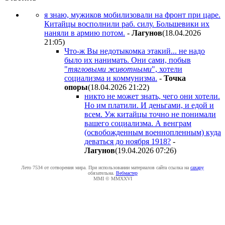
я знаю, мужиков мобилизовали на фронт при царе.
Китайцы восполнили раб. силу. Большевики их
наняли в армию потом.
-
Лaгyнoв
(18.04.2026
21:05
)
Что-ж Вы недотыкомка этакий... не надо
было их нанимать. Они сами, побыв
"
тягловыми животными
", хотели
социализма и коммунизма.
-
Toчкa
oпopы
(18.04.2026 21:22
)
никто не может знать, чего они хотели.
Но им платили. И деньгами, и едой и
всем. Уж китайцы точно не понимали
вашего социализма. А венграм
(освобожденным военнопленным) куда
деваться до ноября 1918?
-
Лaгyнoв
(19.04.2026 07:26
)
Лето 7534 от сотворения мира. При использовании материалов сайта ссылка на
caxapу
обязательна.
Вебмастер
MMI © MMXXVI