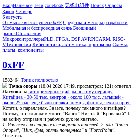
Вход
Наше всё
Теги
codebook
无线电组件
Поиск
Опросы
Закон
Четверг
6 августа
О смысле всего сущего
0xFF
Средства и методы разработки
Мобильная и беспроводная связь
Блошиный
рынок
Объявления
Микроконтроллеры
PLD, FPGA, DSP
AVR
PIC
ARM, RISC-
V
Технологии
Кибернетика, автоматика, протоколы
Схемы,
платы, компоненты
0xFF
1582464
Топик полностью
Toчкa oпopы
(18.04.2026 17:49, просмотров: 121)
ответил
Лaгyнoв
на
вот примерные цифры по тому периоду.
Китайцев - 30-50 тыс, венгров - около 100 тыс, латышей -
около 25 тыс, еще были поляки, немцы, финны, чехи и проч.
Кстати, о параллелях. Знаете, почему так много китайцев?
Потому, что слишком много "Ванек" Николай "Кровавый" II
на войну отправил и рабочих рук не хватало.
1. Изо всех сил стараюсь не кормить троллей. 2. aka "Точка
Опоры", "Ник, @ля, опять потерялся" и "ForcePoint".
Ответить