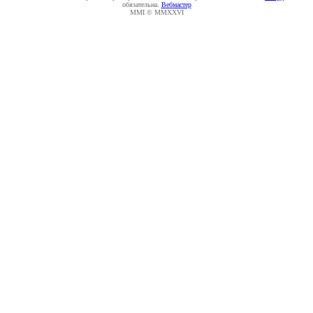
обязательна.
Вебмастер
MMI © MMXXVI