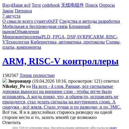
Вход
Наше всё
Теги
codebook
无线电组件
Поиск
Опросы
Закон
Пятница
7 августа
О смысле всего сущего
0xFF
Средства и методы разработки
Мобильная и беспроводная связь
Блошиный
рынок
Объявления
Микроконтроллеры
PLD, FPGA, DSP
AVR
PIC
ARM, RISC-
V
Технологии
Кибернетика, автоматика, протоколы
Схемы,
платы, компоненты
ARM, RISC-V контроллеры
1582567
Топик полностью
Звepoящep
(19.04.2026 10:16, просмотров: 121)
ответил
Nikolay_Po
на
На всех - 4 слоя. Раньше, все сигнальные
дорожки выносил на внешние слои - чтобы легче было
исправлять. А когда понял, что, в общем-то, исправлять не
приходится, стал делать сигналы на внутренних слоях. А
снаружи - всё земля. Стало лучше и по разводке, и по ЭМС.
Всё так. Я и в двухслойках стараюсь разводку на одной
стороне вести и то, залить землёй где возможно
Ответить
Лето 7534 от сотворения мира. При использовании материалов сайта ссылка на
caxapу