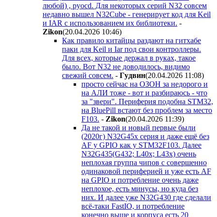
любой) , pyocd. Для некоторых серий N32 совсем
недавно вышел N32Cube - генерирует код для Keil
и IAR с использованием их библиотеки.
-
Zikon
(20.04.2026 10:46
)
Как правило китайцы раздают на гитхабе
паки для Keil и Iar под свои контроллеры.
Для всех, которые держал в руках, такое
было. Вот N32 не доводилось, видимо
свежий совсем.
-
Гyдвин
(20.04.2026 11:08
)
просто сейчас на ОЗОН за недорого и
на АЛИ тоже - вот и разбираюсь - что
за "звери". Периферия подобна STM32,
на BluePill встают без проблем за место
F103.
-
Zikon
(20.04.2026 11:39
)
Да не такой и новый первые были
(2020г) N32G45x серия и даже ещё без
AF у GPIO как у STM32F103. Далее
N32G435(G432; L40x; L43x) очень
неплохая группа чипов с совершенно
одинаковой периферией и уже есть AF
на GPIO и потребление очень даже
неплохое, есть минусы, но куда без
них. И далее уже N32G430 где сделали
всё-таки FastIO, и потребление
конечно выше и корпуса есть 20