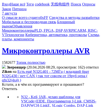
Вход
Наше всё
Теги
codebook
无线电组件
Поиск
Опросы
Закон
Пятница
7 августа
О смысле всего сущего
0xFF
Средства и методы разработки
Мобильная и беспроводная связь
Блошиный
рынок
Объявления
Микроконтроллеры
PLD, FPGA, DSP
AVR
PIC
ARM, RISC-
V
Технологии
Кибернетика, автоматика, протоколы
Схемы,
платы, компоненты
Микроконтроллеры AVR
1582677
Топик полностью
Звepoящep
(20.04.2026 08:29, просмотров: 162)
ответил
Zikon
на
Есть ещё N32G401 - 72МГц ( младший брат
N32G430 / нет CAN ) так тот совсем от 19руб цена (
qfn32(4x4) )
Кстати, а в чём их программируют и прошивают?
Ответить
N32 - Keil, IAR, делаю шаблоны для
VSCode+EIDE. Программатор J-Link, CMSIS-
DAP(WCH-LinkE, SLogic Combo, DAP-Link