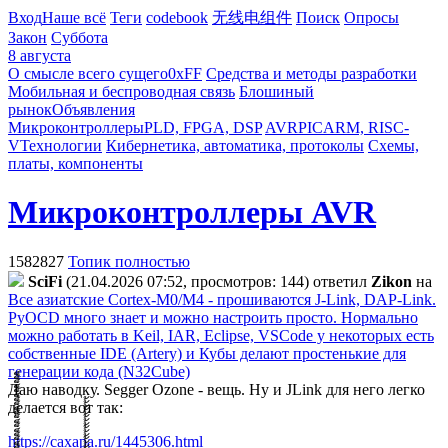
Вход
Наше всё
Теги
codebook
无线电组件
Поиск
Опросы
Закон
Суббота
8 августа
О смысле всего сущего
0xFF
Средства и методы разработки
Мобильная и беспроводная связь
Блошиный
рынок
Объявления
Микроконтроллеры
PLD, FPGA, DSP
AVR
PIC
ARM, RISC-
V
Технологии
Кибернетика, автоматика, протоколы
Схемы,
платы, компоненты
Микроконтроллеры AVR
1582827
Топик полностью
SciFi
(21.04.2026 07:52, просмотров: 144)
ответил
Zikon
на
Все азиатские Cortex-M0/M4 - прошиваются J-Link, DAP-Link.
PyOCD много знает и можно настроить просто. Нормально
можно работать в Keil, IAR, Eclipse, VSCode у некоторых есть
собственные IDE (Artery) и Кубы делают простенькие для
генерации кода (N32Cube)
Даю наводку. Segger Ozone - вещь. Ну и JLink для него легко
делается вот так:
https://caxapa.ru/1445306.html