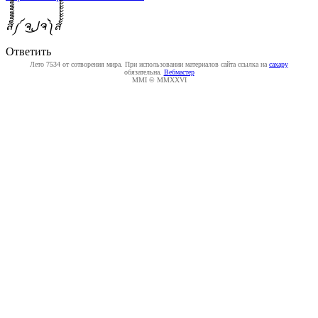
ส็็็็็็็็็็็็็็็็็็็็็็็็็༼ ຈل͜ຈ༽ส้้้้้้้้้้้้้้้้้้้้้้้
Ответить
Лето 7534 от сотворения мира. При использовании материалов сайта ссылка на
caxapу
обязательна.
Вебмастер
MMI © MMXXVI