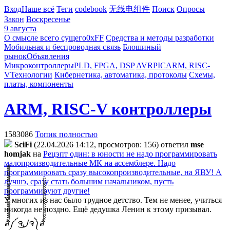
Вход
Наше всё
Теги
codebook
无线电组件
Поиск
Опросы
Закон
Воскресенье
9 августа
О смысле всего сущего
0xFF
Средства и методы разработки
Мобильная и беспроводная связь
Блошиный
рынок
Объявления
Микроконтроллеры
PLD, FPGA, DSP
AVR
PIC
ARM, RISC-
V
Технологии
Кибернетика, автоматика, протоколы
Схемы,
платы, компоненты
ARM, RISC-V контроллеры
1583086
Топик полностью
SciFi
(22.04.2026 14:12, просмотров: 156)
ответил
mse
homjak
на
Рецэпт один: в юности не надо программировать
малопроизводительные МК на ассемблере. Надо
программировать сразу высокопроизводительные, на ЯВУ! А
лучшэ, сразу стать большим начальником, пусть
программируют другие!
У многих из нас было трудное детство. Тем не менее, учиться
никогда не поздно. Ещё дедушка Ленин к этому призывал.
ส็็็็็็็็็็็็็็็็็็็็็็็็็༼ ຈل͜ຈ༽ส้้้้้้้้้้้้้้้้้้้้้้้