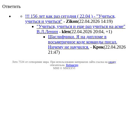
Ответить
!!! 156 лет как раз сегодня ( 22.04 ) - "Учиться,
учиться и учиться"
-
Zikon
(22.04.2026 14:19
)
"Учиться, учиться и еще раз учиться на асме"
В.Л.Ленин
-
klen
(22.04.2026 20:04
,
+1
)
Щаслифчики. Я на дипломе в
восьмеричное коде команды писал.
Ничему не научился.
-
Kpoк
(22.04.2026
21:47
)
Лето 7534 от сотворения мира. При использовании материалов сайта ссылка на
caxapу
обязательна.
Вебмастер
MMI © MMXXVI