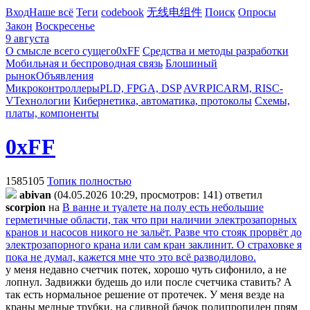
Вход
Наше всё
Теги
codebook
无线电组件
Поиск
Опросы
Закон
Воскресенье
9 августа
О смысле всего сущего
0xFF
Средства и методы разработки
Мобильная и беспроводная связь
Блошиный
рынок
Объявления
Микроконтроллеры
PLD, FPGA, DSP
AVR
PIC
ARM, RISC-
V
Технологии
Кибернетика, автоматика, протоколы
Схемы,
платы, компоненты
0xFF
1585105
Топик полностью
abivan
(04.05.2026 10:29, просмотров: 141)
ответил
scorpion
на
В ванне и туалете на полу есть небольшие
герметичные области, так что при наличии электрозапорных
кранов и насосов никого не зальёт. Разве что стояк прорвёт до
электрозапорного крана или сам кран заклинит. О страховке я
пока не думал, кажется мне что это всё разводилово.
у меня недавно счетчик потек, хорошо чуть сифонило, а не
лопнул. Задвижки будешь до или после счетчика ставить? А
так есть нормальное решение от протечек. У меня везде на
краны медные трубки, на сливной бачок полипропилен прям