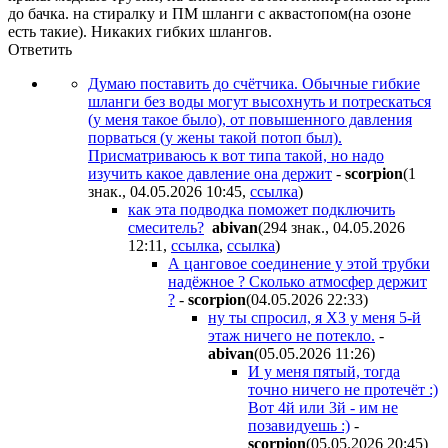
до бачка. на стиралку и ПМ шланги с аквастопом(на озоне
есть такие). Никаких гибких шлангов.
Ответить
Думаю поставить до счётчика. Обычные гибкие
шланги без воды могут высохнуть и потрескаться
(у меня такое было), от повышенного давления
порваться (у жены такой потоп был).
Присматриваюсь к вот типа такой, но надо
изучить какое давление она держит
-
scorpion
(1
знак., 04.05.2026 10:45
,
ссылка
)
как эта подводка поможет подключить
смеситель?
abivan
(294 знак., 04.05.2026
12:11
,
ссылка
,
ссылка
)
А цанговое соединение у этой трубки
надёжное ? Сколько атмосфер держит
?
-
scorpion
(04.05.2026 22:33
)
ну ты спросил, я ХЗ у меня 5-й
этаж ничего не потекло.
-
abivan
(05.05.2026 11:26
)
И у меня пятый, тогда
точно ничего не протечёт :)
Вот 4й или 3й - им не
позавидуешь :)
-
scorpion
(05.05.2026 20:45
)