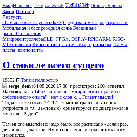
Вход
Наше всё
Теги
codebook
无线电组件
Поиск
Опросы
Закон
Пятница
7 августа
О смысле всего сущего
0xFF
Средства и методы разработки
Мобильная и беспроводная связь
Блошиный
рынок
Объявления
Микроконтроллеры
PLD, FPGA, DSP
AVR
PIC
ARM, RISC-
V
Технологии
Кибернетика, автоматика, протоколы
Схемы,
платы, компоненты
О смысле всего сущего
1585247
Топик полностью
serge_dem
(04.05.2026 17:38, просмотров: 260)
ответил
Лaгyнoв
на
"в 14 лет исходя из эмпирических правил и
собственного опыта" - нет-с слов-с.... Гигант мысли!
Тогда я тоже гигант? С 12 лет мотал трансы для своих
устройств (в т.ч. ламповых), ориентируясь по диаграммам в
журнале "Радио".
Там много мыслей не надо было, всё расписано - делай раз,
делай два, делай три. Ну, и собственный опыт потихоньку
накопился.