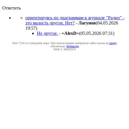
Ответить
ориентируясь по диаграммам в журнале "Радио" -
это малость другое. Нет?
-
Лaгyнoв
(04.05.2026
19:57
)
Не другое.
-
=AlexD=
(05.05.2026 07:31
)
Лето 7534 от сотворения мира. При использовании материалов сайта ссылка на
caxapу
обязательна.
Вебмастер
MMI © MMXXVI