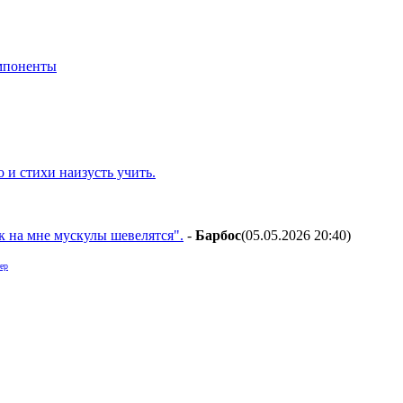
мпоненты
 и стихи наизусть учить.
к на мне мускулы шевелятся".
-
Бapбoc
(05.05.2026 20:40
)
ер