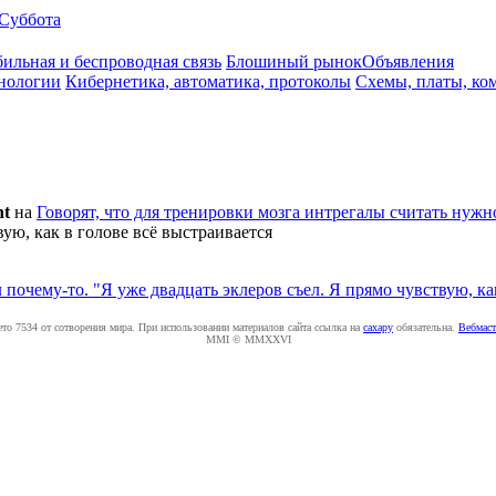
Суббота
ильная и беспроводная связь
Блошиный рынок
Объявления
нологии
Кибернетика, автоматика, протоколы
Схемы, платы, ко
nt
на
Говорят, что для тренировки мозга интрегалы считать нужно
вую, как в голове всё выстраивается
очему-то. "Я уже двадцать эклеров съел. Я прямо чувствую, ка
ето 7534 от сотворения мира. При использовании материалов сайта ссылка на
caxapу
обязательна.
Вебмаст
MMI © MMXXVI