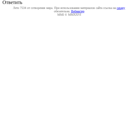
Ответить
Лето 7534 от сотворения мира. При использовании материалов сайта ссылка на
caxapу
обязательна.
Вебмастер
MMI © MMXXVI