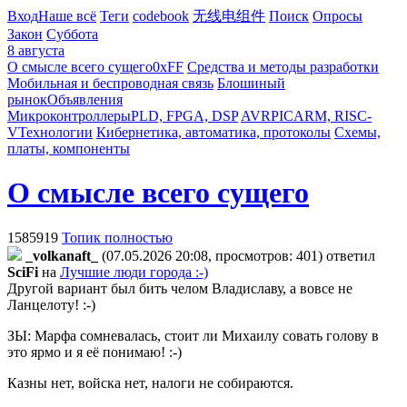
Вход
Наше всё
Теги
codebook
无线电组件
Поиск
Опросы
Закон
Суббота
8 августа
О смысле всего сущего
0xFF
Средства и методы разработки
Мобильная и беспроводная связь
Блошиный
рынок
Объявления
Микроконтроллеры
PLD, FPGA, DSP
AVR
PIC
ARM, RISC-
V
Технологии
Кибернетика, автоматика, протоколы
Схемы,
платы, компоненты
О смысле всего сущего
1585919
Топик полностью
_volkanaft_
(07.05.2026 20:08, просмотров: 401)
ответил
SciFi
на
Лучшие люди города :-)
Другой вариант был бить челом Владиславу, а вовсе не
Ланцелоту! :-)
ЗЫ: Марфа сомневалась, стоит ли Михаилу совать голову в
это ярмо и я её понимаю! :-)
Казны нет, войска нет, налоги не собираются.