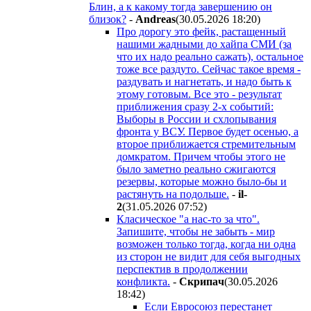
Блин, а к какому тогда завершению он
близок?
-
Andreas
(30.05.2026 18:20
)
Про дорогу это фейк, растащенный
нашими жадными до хайпа СМИ (за
что их надо реально сажать), остальное
тоже все раздуто. Сейчас такое время -
раздувать и нагнетать, и надо быть к
этому готовым. Все это - результат
приближения сразу 2-х событий:
Выборы в России и схлопывания
фронта у ВСУ. Первое будет осенью, а
второе приближается стремительным
домкратом. Причем чтобы этого не
было заметно реально сжигаются
резервы, которые можно было-бы и
растянуть на подольше.
-
il-
2
(31.05.2026 07:52
)
Класическое "а нас-то за что".
Запишите, чтобы не забыть - мир
возможен только тогда, когда ни одна
из сторон не видит для себя выгодных
перспектив в продолжении
конфликта.
-
Cкpипaч
(30.05.2026
18:42
)
Если Евросоюз перестанет