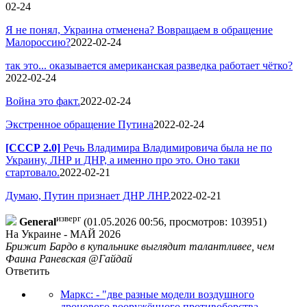
02-24
Я не понял, Украина отменена? Вовращаем в обращение
Малороссию?
2022-02-24
так это... оказывается американская разведка работает чётко?
2022-02-24
Война это факт.
2022-02-24
Экстренное обращение Путина
2022-02-24
[СССР 2.0]
Речь Владимира Владимировича была не по
Украину, ЛНР и ДНР, а именно про это. Оно таки
стартовало.
2022-02-21
Думаю, Путин признает ДНР ЛНР.
2022-02-21
изверг
General
(01.05.2026 00:56, просмотров: 103951)
На Украине -
МАЙ
2026
Брижит Бардо в купальнике выглядит талантливее, чем
Фаина Раневская @Гайдай
Ответить
Маркс: - "две разные модели воздушного
дронового вооружённого противоборства.