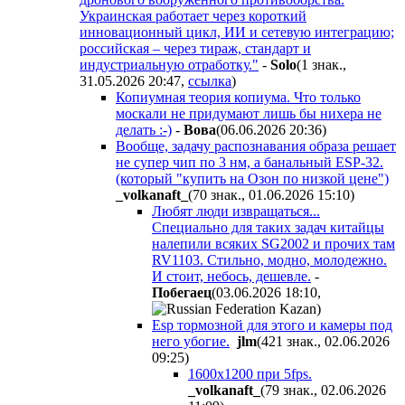
Украинская работает через короткий
инновационный цикл, ИИ и сетевую интеграцию;
российская – через тираж, стандарт и
индустриальную отработку."
-
Solo
(1 знак.,
31.05.2026 20:47
,
ссылка
)
Копиумная теория копиума. Что только
москали не придумают лишь бы нихера не
делать :-)
-
Boвa
(06.06.2026 20:36
)
Вообще, задачу распознавания образа решает
не супер чип по 3 нм, а банальный ЕSP-32.
(который "купить на Озон по низкой цене")
_volkanaft_
(70 знак., 01.06.2026 15:10
)
Любят люди извращаться...
Специально для таких задач китайцы
налепили всяких SG2002 и прочих там
RV1103. Стильно, модно, молодежно.
И стоит, небось, дешевле.
-
Пoбeгaeц
(03.06.2026 18:10
,
)
Esp тормозной для этого и камеры под
него убогие.
jlm
(421 знак., 02.06.2026
09:25
)
1600х1200 при 5fps.
_volkanaft_
(79 знак., 02.06.2026