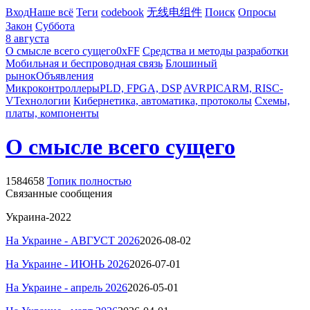
Вход
Наше всё
Теги
codebook
无线电组件
Поиск
Опросы
Закон
Суббота
8 августа
О смысле всего сущего
0xFF
Средства и методы разработки
Мобильная и беспроводная связь
Блошиный
рынок
Объявления
Микроконтроллеры
PLD, FPGA, DSP
AVR
PIC
ARM, RISC-
V
Технологии
Кибернетика, автоматика, протоколы
Схемы,
платы, компоненты
О смысле всего сущего
1584658
Топик полностью
Связанные сообщения
Украина-2022
На Украине -
АВГУСТ
2026
2026-08-02
На Украине - ИЮНЬ 2026
2026-07-01
На Украине - апрель 2026
2026-05-01