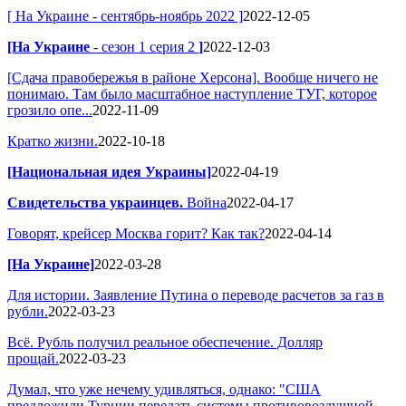
[ На Украине - сентябрь-ноябрь 2022 ]
2022-12-05
[На Украине
- сезон 1 серия 2
]
2022-12-03
[Сдача правобережья в районе Херсона]. Вообще ничего не
понимаю. Там было масштабное наступление ТУГ, которое
грозило опе...
2022-11-09
Кратко жизни.
2022-10-18
[Национальная идея Украины]
2022-04-19
Свидетельства украинцев.
Война
2022-04-17
Говорят, крейсер Москва горит? Как так?
2022-04-14
[На Украине]
2022-03-28
Для истории. Заявление Путина о переводе расчетов за газ в
рубли.
2022-03-23
Всё. Рубль получил реальное обеспечение. Долляр
прощай.
2022-03-23
Думал, что уже нечему удивляться, однако: "США
предложили Турции передать системы противовоздушной