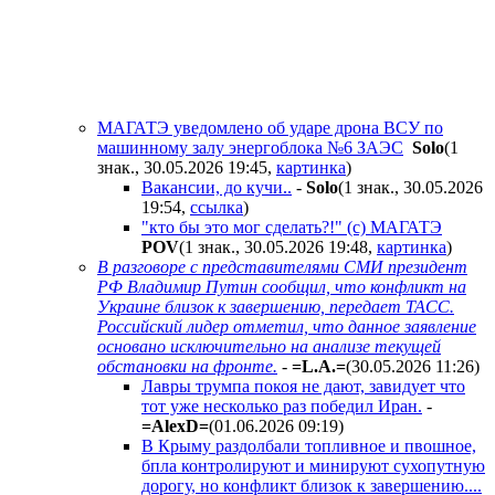
МАГАТЭ уведомлено об ударе дрона ВСУ по
машинному залу энергоблока №6 ЗАЭС
Solo
(1
знак., 30.05.2026 19:45
,
картинка
)
Вакансии, до кучи..
-
Solo
(1 знак., 30.05.2026
19:54
,
ссылка
)
"кто бы это мог сделать?!" (с) МАГАТЭ
POV
(1 знак., 30.05.2026 19:48
,
картинка
)
В разговоре с представителями СМИ президент
РФ Владимир Путин сообщил, что конфликт на
Украине близок к завершению, передает ТАСС.
Российский лидер отметил, что данное заявление
основано исключительно на анализе текущей
обстановки на фронте.
-
=L.A.=
(30.05.2026 11:26
)
Лавры трумпа покоя не дают, завидует что
тот уже несколько раз победил Иран.
-
=AlexD=
(01.06.2026 09:19
)
В Крыму раздолбали топливное и пвошное,
бпла контролируют и минируют сухопутную
дорогу, но конфликт близок к завершению....