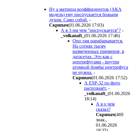
Ну а матрица коэффициентов (АКА
модель) ему ниспускается божьим
духом. Само собой.
-
Cкpипaч
(01.06.2026 17:03
)
А в 3 нм чем "ниспускается"?
-
_volkanaft_
(01.06.2026 17:46
)
Оно там нарабарывается.
На сотнях тысяч
размеченных примеров, в
датасетах. Это как с
центрефугами - внутри
атомной бомбы центрефуга
не нужна.
-
Cкpипaч
(01.06.2026 17:52
)
А ESP-32 по фото
распознаёт.
-
_volkanaft_
(01.06.2026
18:14
)
А я о чем
сказал?
Cкpипaч
(469
знак.,
01.06.2026
18:35
)