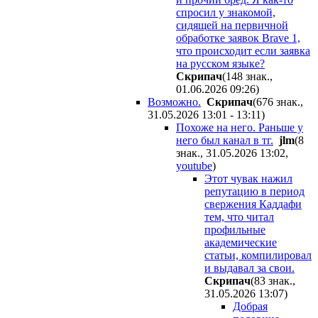
спросил у знакомой,
сидящей на первичной
обработке заявок Brave 1,
что происходит если заявка
на русском языке?
Cкpипaч
(148 знак.,
01.06.2026 09:26
)
Возможно.
Cкpипaч
(676 знак.,
31.05.2026 13:01 - 13:11
)
Похоже на него. Раньше у
него был канал в тг.
jlm
(8
знак., 31.05.2026 13:02
,
youtube
)
Этот чувак нажил
репутацию в период
свержения Каддафи
тем, что читал
профильные
академические
статьи, компилировал
и выдавал за свои.
Cкpипaч
(83 знак.,
31.05.2026 13:07
)
Добрая