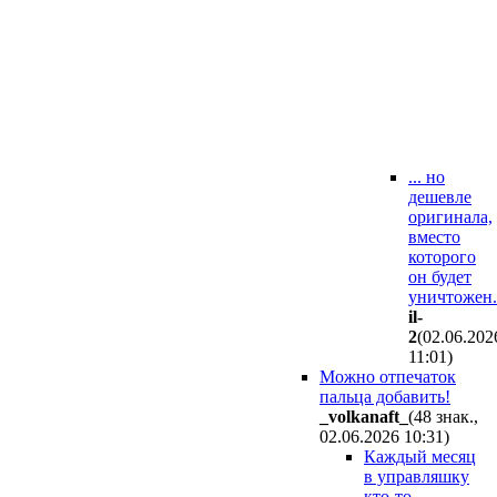
... но
дешевле
оригинала,
вместо
которого
он будет
уничтожен.
il-
2
(02.06.202
11:01
)
Можно отпечаток
пальца добавить!
_volkanaft_
(48 знак.,
02.06.2026 10:31
)
Каждый месяц
в управляшку
кто-то