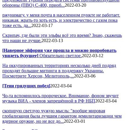
обороны (ПВО) С-400, приоб...
2022-03-20
ржунимагу. у меня почта в населенном пункте не работает.
никакая. жрать-то хоть есть, и электричество с газом пока
тоже есть. да...
2022-03-17
Скрипач, где были эти эльфы всё это время? Знаю, скажешь
что наши не лучше.
2022-03-13
[Наверное эйфория уже прошла и можно попробовать
увидеть будущее]
Обязательно светлое.
2022-03-12
На оккупированных территориях несколько дней подряд
проходят большие митинги в поддержку Украины.
Посмотрите Херсон, Мелитополь,...
2022-03-06
[Тени грядущих побед]
2022-03-04
Чо-та вспомнилось пророческое. Внимание, фоном звучит
музыка ВИА - членов запрещённой в РФ НБП
2022-03-04
скопирую светлую чужую мысль: "вообще мировая
глобализация была лучшим гарантом демилитаризации чем
ядерное оружие, но не все до...
2022-03-01