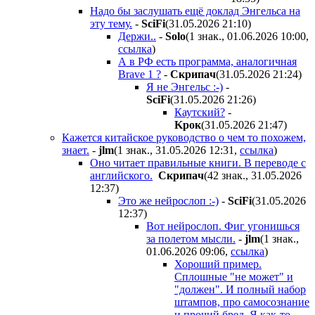
Надо бы заслушать ещё доклад Энгельса на
эту тему.
-
SciFi
(31.05.2026 21:10
)
Держи..
-
Solo
(1 знак., 01.06.2026 10:00
,
ссылка
)
А в РФ есть программа, аналогичная
Brave 1 ?
-
Cкpипaч
(31.05.2026 21:24
)
Я не Энгельс :-)
-
SciFi
(31.05.2026 21:26
)
Каутский?
-
Kpoк
(31.05.2026 21:47
)
Кажется китайское руководство о чем то похожем,
знает.
-
jlm
(1 знак., 31.05.2026 12:31
,
ссылка
)
Оно читает правильные книги. В переводе с
английского.
Cкpипaч
(42 знак., 31.05.2026
12:37
)
Это же нейрослоп :-)
-
SciFi
(31.05.2026
12:37
)
Вот нейрослоп. Фиг угонишься
за полетом мысли.
-
jlm
(1 знак.,
01.06.2026 09:06
,
ссылка
)
Хороший пример.
Сплошные "не может" и
"должен". И полный набор
штампов, про самосознание
и прочий бред. Я как-то