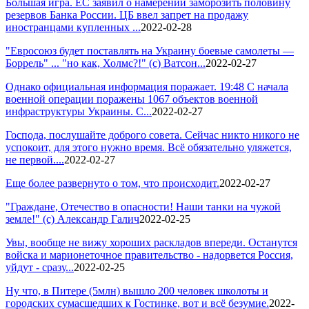
Большая игра. ЕС заявил о намерении заморозить половину
резервов Банка России. ЦБ ввел запрет на продажу
иностранцами купленных ...
2022-02-28
"Евросоюз будет поставлять на Украину боевые самолеты —
Боррель" ... "но как, Холмс?!" (с) Ватсон...
2022-02-27
Однако официальная информация поражает. 19:48 С начала
военной операции поражены 1067 объектов военной
инфраструктуры Украины. С...
2022-02-27
Господа, послушайте доброго совета. Сейчас никто никого не
успокоит, для этого нужно время. Всё обязательно уляжется,
не первой....
2022-02-27
Еще более развернуто о том, что происходит.
2022-02-27
"Граждане, Отечество в опасности! Наши танки на чужой
земле!" (с) Александр Галич
2022-02-25
Увы, вообще не вижу хороших раскладов впереди. Останутся
войска и марионеточное правительство - надорвется Россия,
уйдут - сразу...
2022-02-25
Ну что, в Питере (5млн) вышло 200 человек школоты и
городских сумасшедших к Гостинке, вот и всё безумие.
2022-