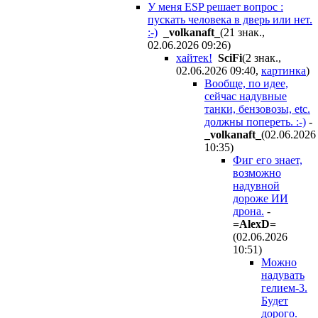
У меня ESP решает вопрос :
пускать человека в дверь или нет.
:-)
_volkanaft_
(21 знак.,
02.06.2026 09:26
)
хайтек!
SciFi
(2 знак.,
02.06.2026 09:40
,
картинка
)
Вообще, по идее,
сейчас надувные
танки, бензовозы, etc.
должны попереть. :-)
-
_volkanaft_
(02.06.2026
10:35
)
Фиг его знает,
возможно
надувной
дороже ИИ
дрона.
-
=AlexD=
(02.06.2026
10:51
)
Можно
надувать
гелием-3.
Будет
дорого.