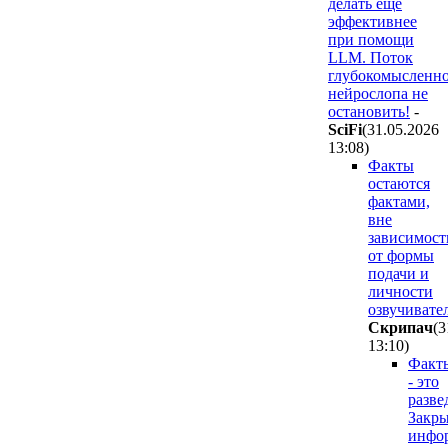
делать ещё
эффективнее
при помощи
LLM. Поток
глубокомысленн
нейрослопа не
остановить!
-
SciFi
(31.05.2026
13:08
)
Факты
остаются
фактами,
вне
зависимост
от формы
подачи и
личности
озвучивател
Cкpипaч
(3
13:10
)
Факт
- это
разве
Закры
инфо