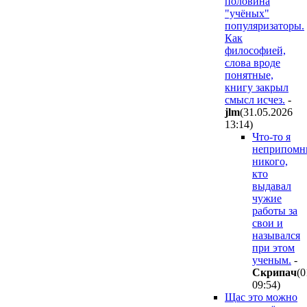
половина
"учёных"
популяризаторы.
Как
философией,
слова вроде
понятные,
книгу закрыл
смысл исчез.
-
jlm
(31.05.2026
13:14
)
Что-то я
неприпом
никого,
кто
выдавал
чужие
работы за
свои и
назывался
при этом
ученым.
-
Cкpипaч
(0
09:54
)
Щас это можно