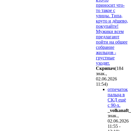
приносит что-
то такое с
улицы. Типа,
круто и дёшево,
покупайте!
Мужики всем
предлагают
пойти на общее
собрание
жильцов -
грустные
уходят.
Cкpипaч
(184
знак.,
02.06.2026
11:54
)
отпечаток
пальца в
СКД ещё
с 90-х.
_volkanaft_
знак.,
02.06.2026
11:55 -