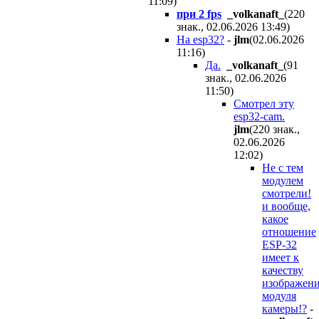
11:09
)
при 2 fps
_volkanaft_
(220
знак., 02.06.2026 13:49
)
На esp32?
-
jlm
(02.06.2026
11:16
)
Да.
_volkanaft_
(91
знак., 02.06.2026
11:50
)
Смотрел эту
esp32-cam.
jlm
(220 знак.,
02.06.2026
12:02
)
Не с тем
модулем
смотрели!
и вообще,
какое
отношение
ESP-32
имеет к
качеству
изображен
модуля
камеры!?
-