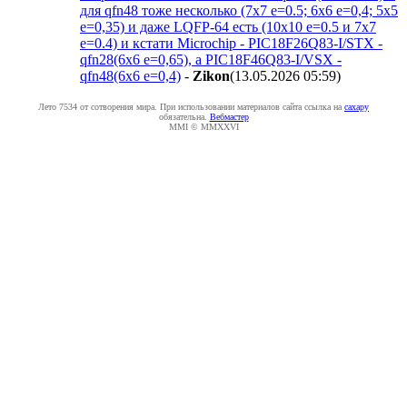
для qfn48 тоже несколько (7x7 e=0.5; 6x6 e=0,4; 5x5
e=0,35) и даже LQFP-64 есть (10x10 e=0.5 и 7x7
e=0.4) и кстати Microchip - PIC18F26Q83-I/STX -
qfn28(6x6 e=0,65), а PIC18F46Q83-I/VSX -
qfn48(6x6 e=0,4)
-
Zikon
(13.05.2026 05:59
)
Лето 7534 от сотворения мира. При использовании материалов сайта ссылка на
caxapу
обязательна.
Вебмастер
MMI © MMXXVI