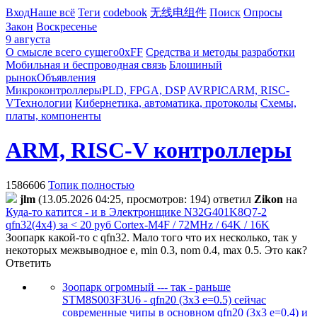
Вход
Наше всё
Теги
codebook
无线电组件
Поиск
Опросы
Закон
Воскресенье
9 августа
О смысле всего сущего
0xFF
Средства и методы разработки
Мобильная и беспроводная связь
Блошиный
рынок
Объявления
Микроконтроллеры
PLD, FPGA, DSP
AVR
PIC
ARM, RISC-
V
Технологии
Кибернетика, автоматика, протоколы
Схемы,
платы, компоненты
ARM, RISC-V контроллеры
1586606
Топик полностью
jlm
(13.05.2026 04:25, просмотров: 194)
ответил
Zikon
на
Куда-то катится - и в Электронщике N32G401K8Q7-2
qfn32(4x4) за < 20 руб Cortex-M4F / 72MHz / 64K / 16K
Зоопарк какой-то с qfn32. Мало того что их несколько, так у
некоторых межвыводное e, min 0.3, nom 0.4, max 0.5. Это как?
Ответить
Зоопарк огромный --- так - раньше
STM8S003F3U6 - qfn20 (3x3 e=0.5) сейчас
современные чипы в основном qfn20 (3x3 e=0.4) и