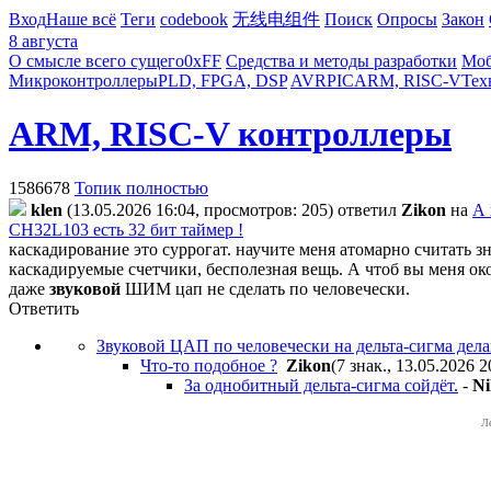
Вход
Наше всё
Теги
codebook
无线电组件
Поиск
Опросы
Закон
8 августа
О смысле всего сущего
0xFF
Средства и методы разработки
Моб
Микроконтроллеры
PLD, FPGA, DSP
AVR
PIC
ARM, RISC-V
Тех
ARM, RISC-V контроллеры
1586678
Топик полностью
klen
(13.05.2026 16:04, просмотров: 205)
ответил
Zikon
на
А 
CH32L103 есть 32 бит таймер !
каскадирование это суррогат. научите меня атомарно считать зн
каскадируемые счетчики, бесполезная вещь. А чтоб вы меня око
даже
звуковой
ШИМ цап не сделать по человечески.
Ответить
Звуковой ЦАП по человечески на дельта-сигма дела
Что-то подобное ?
Zikon
(7 знак., 13.05.2026 2
За однобитный дельта-сигма сойдёт.
-
Ni
Л