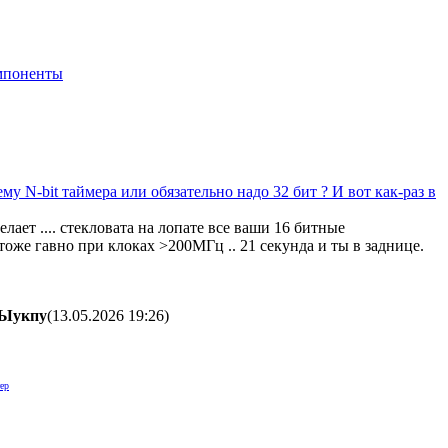
мпоненты
у N-bit таймера или обязательно надо 32 бит ? И вот как-раз в
лает .... стекловата на лопате все ваши 16 битные
тоже гавно при клоках >200МГц .. 21 секунда и ты в заднице.
Ыyкпy
(13.05.2026 19:26
)
ер