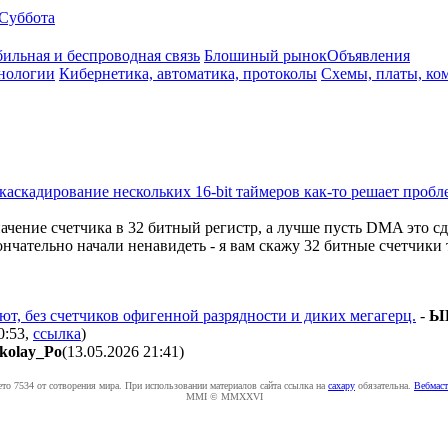
Суббота
ильная и беспроводная связь
Блошиный рынок
Объявления
нологии
Кибернетика, автоматика, протоколы
Схемы, платы, ко
каскадирование нескольких 16-bit таймеров как-то решает проблем
ачение счетчика в 32 битный регистр, а лучше пусть DMA это сде
нчательно начали ненавидеть - я вам скажу 32 битные счетчики 
ют, без счетчиков офигенной разрядности и диких мегагерц.
-
Ы
0:53
,
ссылка
)
kolay_Po
(13.05.2026 21:41
)
ето 7534 от сотворения мира. При использовании материалов сайта ссылка на
caxapу
обязательна.
Вебмаст
MMI © MMXXVI