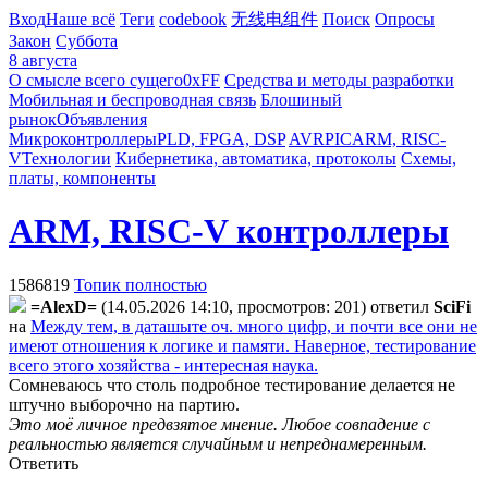
Вход
Наше всё
Теги
codebook
无线电组件
Поиск
Опросы
Закон
Суббота
8 августа
О смысле всего сущего
0xFF
Средства и методы разработки
Мобильная и беспроводная связь
Блошиный
рынок
Объявления
Микроконтроллеры
PLD, FPGA, DSP
AVR
PIC
ARM, RISC-
V
Технологии
Кибернетика, автоматика, протоколы
Схемы,
платы, компоненты
ARM, RISC-V контроллеры
1586819
Топик полностью
=AlexD=
(14.05.2026 14:10, просмотров: 201)
ответил
SciFi
на
Между тем, в даташыте оч. много цифр, и почти все они не
имеют отношения к логике и памяти. Наверное, тестирование
всего этого хозяйства - интересная наука.
Сомневаюсь что столь подробное тестирование делается не
штучно выборочно на партию.
Это моё личное предвзятое мнение. Любое совпадение с
реальностью является случайным и непреднамеренным.
Ответить