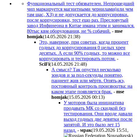
Функциональный тест обязвателен. Непрошедший
чип маркируется магнитными чернилами(или чем
там щас, ХЗ) и не допускается до корпусировки.
после корпусировки, тест ещо раз. Пресловутый
завод Инфинеона в Китае имана этим и занимался.
80тыс квм оборудования, не % собачий.
-
mse
homjak
(14.05.2026 21:38
)
Это, наверное, при советах, когда процент
годных до корпусирования 0 целых хрен
десятых. А если 90% годных, то можно все
корпусировать и тестировать потом.
-
SciFi
(14.05.2026 21:48
)
А смысл? Так опустил несколько
зондов и за пол-секунды понятно,
пациент жив или мёртв. Опять-жэ,
постоянный контроль произвоцтва: на
каком этапе появляется брак.
-
mse
homjak
(15.05.2026 00:13
)
У моторов была инициатива
продавать МК со скидкой без
тестирования. Они вроде давали
выход годных две девятки после
запятой. И это было лет 15
назад.
-
мpaк
(19.05.2026 15:51
,
)