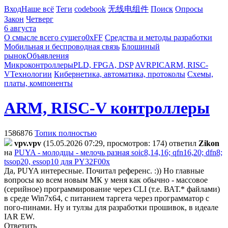
Вход
Наше всё
Теги
codebook
无线电组件
Поиск
Опросы
Закон
Четверг
6 августа
О смысле всего сущего
0xFF
Средства и методы разработки
Мобильная и беспроводная связь
Блошиный
рынок
Объявления
Микроконтроллеры
PLD, FPGA, DSP
AVR
PIC
ARM, RISC-
V
Технологии
Кибернетика, автоматика, протоколы
Схемы,
платы, компоненты
ARM, RISC-V контроллеры
1586876
Топик полностью
vpv.vpv
(15.05.2026 07:29, просмотров: 174)
ответил
Zikon
на
PUYA - молодцы - мелочь разная soic8,14,16; qfn16,20; dfn8;
tssop20, essop10 для PY32F00x
Да, PUYA интересные. Почитал референс. :)) Но главные
вопросы ко всем новым МК у меня как обычно - массовое
(серийное) программирование через CLI (т.е. ВАТ.* файлами)
в среде Win7x64, с питанием таргета через программатор с
пого-пинами. Ну и тулзы для разработки прошивок, в идеале
IAR EW.
Ответить