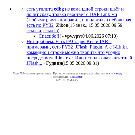
есть утилита
edbg
из командной строки шьёт и
лочит сразу. только работает с DAP-Link-ми
(любыми), чуть поправил, и шпаргалка небольшая
есть по PY32
Zikon
(15 знак., 15.05.2026 09:59
,
ссылка
,
ссылка
)
Спасибо!!!
-
vpv.vpv
(04.06.2026 07:10
)
Нет проблем. Есть PACs для Keil и IAR c
примерами, есть PY32_JFlash_Plugin. А c J-Link в
командной строке можно творить что угодно
посредством JLink.exe. Или использовать штатный
JFlash...
-
Гyдвин
(15.05.2026 09:31
)
Лето 7534 от сотворения мира. При использовании материалов сайта ссылка на
caxapу
обязательна.
Вебмастер
MMI © MMXXVI