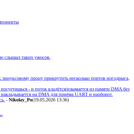
мпоненты
не слышал таких ужосов.
 к линуксовому процу прикрутить несколько портов ногодрыга,
 посуетишься - и поток кладётся/изымается из памяти DMA без
C накладывается на DMA для приёма UART и наоборот.
сь.
-
Nikolay_Po
(19.05.2026 13:36
)
ер