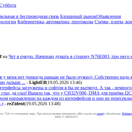
Суббота
ильная и беспроводная связь
Блошиный рынок
Объявления
нологии
Кибернетика, автоматика, протоколы
Схемы, платы, ко
f
на
Чет я очкую. Начинаю думать в сторону N76E003, про него 
йв у меня нет (никогда раньше не было нужно). Собственно надо
ю дальше ...
-
LightElf
(19.05.2026 13:46
)
нтерфейсы загружены и софтом я бы не вытянул. А так - немного
глаз, да глаз! Вышло так, что у CH32V006, DMA для приёма I2
ном направлении на каждом из интерфейсов и они не пересекли
-)
-
reZident
(19.05.2026 13:48
)
ето 7534 от сотворения мира. При использовании материалов сайта ссылка на
caxapу
обязательна.
Вебмаст
MMI © MMXXVI