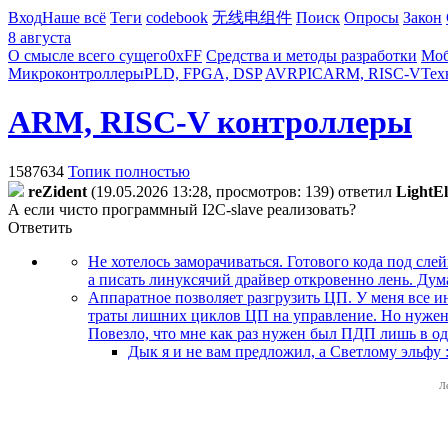
Вход
Наше всё
Теги
codebook
无线电组件
Поиск
Опросы
Закон
8 августа
О смысле всего сущего
0xFF
Средства и методы разработки
Моб
Микроконтроллеры
PLD, FPGA, DSP
AVR
PIC
ARM, RISC-V
Тех
ARM, RISC-V контроллеры
1587634
Топик полностью
reZident
(19.05.2026 13:28, просмотров: 139)
ответил
LightEl
А если чисто программный I2C-slave реализовать?
Ответить
Не хотелось заморачиваться. Готового кода под сле
а писать линуксячий драйвер откровенно лень. Дума
Аппаратное позволяет разгрузить ЦП. У меня все и
траты лишних циклов ЦП на управление. Но нужен 
Повезло, что мне как раз нужен был ПДП лишь в од
Дык я и не вам предложил, а Светлому эльфу :
Л