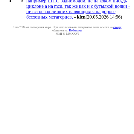
например ШПС радиомодем, не на коком нибудь
циклоне а на mcu. так же как и с бутылкой водки -
не встречал лишних валяющихся на дороге
бесхозных мегагерцев,
-
klen
(20.05.2026 14:56
)
Лето 7534 от сотворения мира. При использовании материалов сайта ссылка на
caxapу
обязательна.
Вебмастер
MMI © MMXXVI