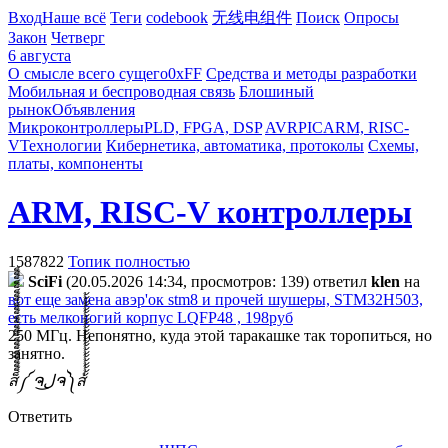
Вход
Наше всё
Теги
codebook
无线电组件
Поиск
Опросы
Закон
Четверг
6 августа
О смысле всего сущего
0xFF
Средства и методы разработки
Мобильная и беспроводная связь
Блошиный
рынок
Объявления
Микроконтроллеры
PLD, FPGA, DSP
AVR
PIC
ARM, RISC-
V
Технологии
Кибернетика, автоматика, протоколы
Схемы,
платы, компоненты
ARM, RISC-V контроллеры
1587822
Топик полностью
SciFi
(20.05.2026 14:34, просмотров: 139)
ответил
klen
на
вот еще замена авэр'ок stm8 и прочей шушеры, STM32H503,
есть мелконогий корпус LQFP48 , 198руб
250 МГц. Непонятно, куда этой таракашке так торопиться, но
занятно.
ส็็็็็็็็็็็็็็็็็็็็็็็็็༼ ຈل͜ຈ༽ส้้้้้้้้้้้้้้้้้้้้้้้
Ответить