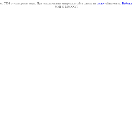
ето 7534 от сотворения мира. При использовании материалов сайта ссылка на
caxapу
обязательна.
Вебмаст
MMI © MMXXVI