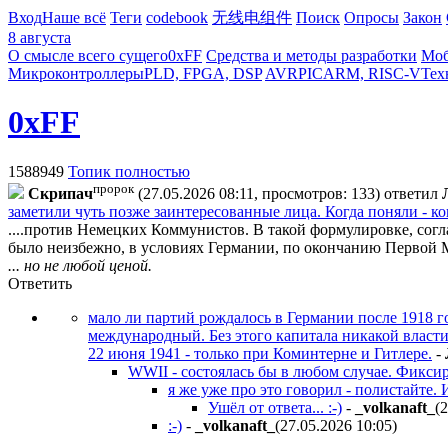
Вход
Наше всё
Теги
codebook
无线电组件
Поиск
Опросы
Закон
8 августа
О смысле всего сущего
0xFF
Средства и методы разработки
Моб
Микроконтроллеры
PLD, FPGA, DSP
AVR
PIC
ARM, RISC-V
Тех
0xFF
1588949
Топик полностью
пророк
Cкpипaч
(27.05.2026 08:11, просмотров: 133)
ответил
заметили чуть позже заинтересованные лица. Когда поняли - к
....против Немецких Коммунистов. В такой формулировке, сог
было неизбежно, в условиях Германии, по окончанию Первой 
... но не любой ценой.
Ответить
мало ли партий рождалось в Германии после 1918 г
международный. Без этого капитала никакой власт
22 июня 1941 - только при Коминтерне и Гитлере.
-
WWII - состоялась бы в любом случае. Фиксир
я же уже про это говорил - полистайте.
Ушёл от ответа... :-)
-
_volkanaft_
(
:-)
-
_volkanaft_
(27.05.2026 10:05
)