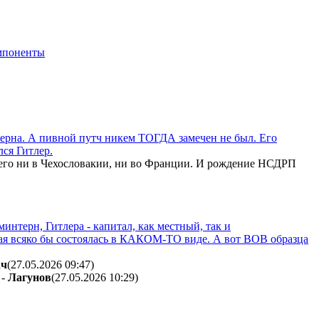
мпоненты
терна. А пивной путч никем ТОГДА замечен не был. Его
ся Гитлер.
о его ни в Чехословакии, ни во Франции. И рождение НСДРП
нтерн, Гитлера - капитал, как местный, так и
ая всяко бы состоялась в КАКОМ-ТО виде. А вот ВОВ образца
aч
(27.05.2026 09:47
)
-
Лaгyнoв
(27.05.2026 10:29
)