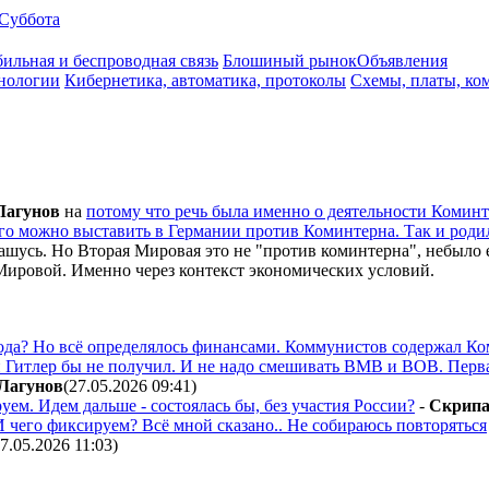
Суббота
ильная и беспроводная связь
Блошиный рынок
Объявления
нологии
Кибернетика, автоматика, протоколы
Схемы, платы, ко
Лaгyнoв
на
потому что речь была именно о деятельности Комин
ого можно выставить в Германии против Коминтерна. Так и родил
лашусь. Но Вторая Мировая это не "против коминтерна", небыл
Мировой. Именно через контекст экономических условий.
ода? Но всё определялось финансами. Коммунистов содержал Коми
и Гитлер бы не получил. И не надо смешивать ВМВ и ВОВ. Перв
Лaгyнoв
(27.05.2026 09:41
)
уем. Идем дальше - состоялась бы, без участия России?
-
Cкpип
 И чего фиксируем? Всё мной сказано.. Не собираюсь повторяться
27.05.2026 11:03
)