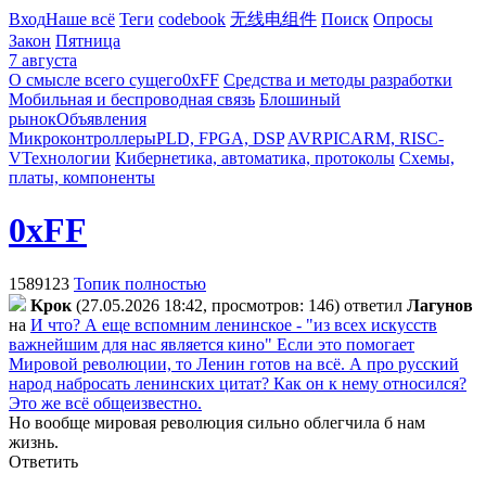
Вход
Наше всё
Теги
codebook
无线电组件
Поиск
Опросы
Закон
Пятница
7 августа
О смысле всего сущего
0xFF
Средства и методы разработки
Мобильная и беспроводная связь
Блошиный
рынок
Объявления
Микроконтроллеры
PLD, FPGA, DSP
AVR
PIC
ARM, RISC-
V
Технологии
Кибернетика, автоматика, протоколы
Схемы,
платы, компоненты
0xFF
1589123
Топик полностью
Kpoк
(27.05.2026 18:42, просмотров: 146)
ответил
Лaгyнoв
на
И что? А еще вспомним ленинское - "из всех искусств
важнейшим для нас является кино" Если это помогает
Мировой революции, то Ленин готов на всё. А про русский
народ набросать ленинских цитат? Как он к нему относился?
Это же всё общеизвестно.
Но вообще мировая революция сильно облегчила б нам
жизнь.
Ответить