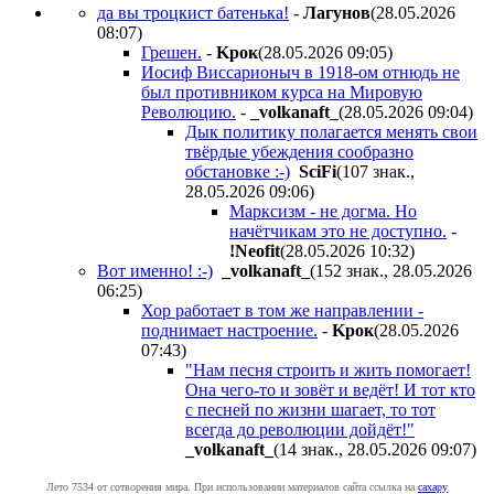
да вы троцкист батенька!
-
Лaгyнoв
(28.05.2026
08:07
)
Грешен.
-
Kpoк
(28.05.2026 09:05
)
Иосиф Виссарионыч в 1918-ом отнюдь не
был противником курса на Мировую
Революцию.
-
_volkanaft_
(28.05.2026 09:04
)
Дык политику полагается менять свои
твёрдые убеждения сообразно
обстановке :-)
SciFi
(107 знак.,
28.05.2026 09:06
)
Марксизм - не догма. Но
начётчикам это не доступно.
-
!Neofit
(28.05.2026 10:32
)
Вот именно! :-)
_volkanaft_
(152 знак., 28.05.2026
06:25
)
Хор работает в том же направлении -
поднимает настроение.
-
Kpoк
(28.05.2026
07:43
)
"Нам песня строить и жить помогает!
Она чего-то и зовёт и ведёт! И тот кто
с песней по жизни шагает, то тот
всегда до революции дойдёт!"
_volkanaft_
(14 знак., 28.05.2026 09:07
)
Лето 7534 от сотворения мира. При использовании материалов сайта ссылка на
caxapу