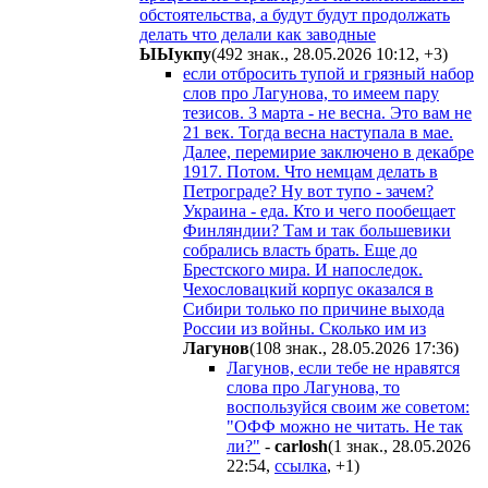
обстоятельства, а будут будут продолжать
делать что делали как заводные
ЫЫyкпy
(492 знак., 28.05.2026 10:12
,
+3
)
если отбросить тупой и грязный набор
слов про Лагунова, то имеем пару
тезисов. 3 марта - не весна. Это вам не
21 век. Тогда весна наступала в мае.
Далее, перемирие заключено в декабре
1917. Потом. Что немцам делать в
Петрограде? Ну вот тупо - зачем?
Украина - еда. Кто и чего пообещает
Финляндии? Там и так большевики
собрались власть брать. Еще до
Брестского мира. И напоследок.
Чехословацкий корпус оказался в
Сибири только по причине выхода
России из войны. Сколько им из
Лaгyнoв
(108 знак., 28.05.2026 17:36
)
Лагунов, если тебе не нравятся
слова про Лагунова, то
воспользуйся своим же советом:
"ОФФ можно не читать. Не так
ли?"
-
carlosh
(1 знак., 28.05.2026
22:54
,
ссылка
,
+1
)