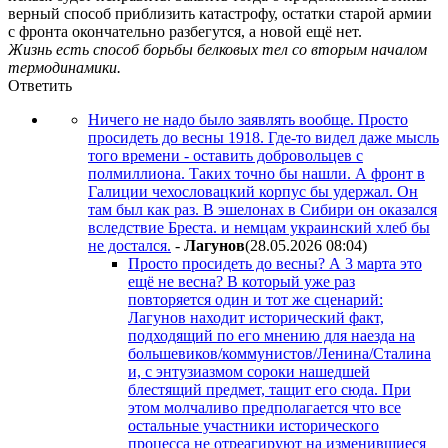
верный способ приблизить катастрофу, остатки старой армии
с фронта окончательно разбегутся, а новой ещё нет.
Жизнь есть способ борьбы белковых тел со вторым началом
термодинамики.
Ответить
Ничего не надо было заявлять вообще. Просто
просидеть до весны 1918. Где-то видел даже мысль
того времени - оставить добровольцев с
полмиллиона. Таких точно бы нашли. А фронт в
Галиции чехословацкий корпус бы удержал. Он
там был как раз. В эшелонах в Сибири он оказался
вследствие Бреста. и немцам украинский хлеб бы
не достался.
-
Лaгyнoв
(28.05.2026 08:04
)
Просто просидеть до весны? А 3 марта это
ещё не весна? В который уже раз
повторяется один и тот же сценарий:
Лагунов находит исторический факт,
подходящий по его мнению для наезда на
большевиков/коммунистов/Ленина/Сталина
и, с энтузиазмом сороки нашедшей
блестящий предмет, тащит его сюда. При
этом молчаливо предполагается что все
остальные участники исторического
процесса не отреагируют на изменившиеся