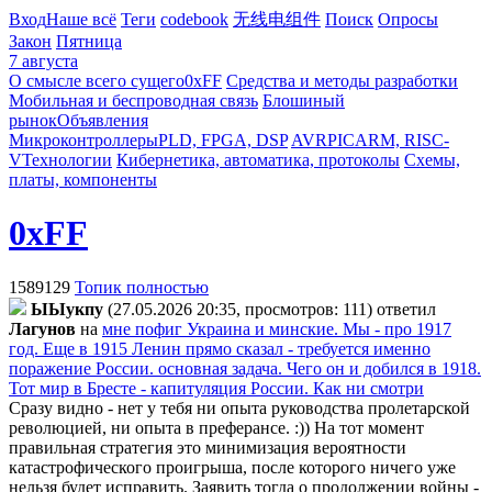
Вход
Наше всё
Теги
codebook
无线电组件
Поиск
Опросы
Закон
Пятница
7 августа
О смысле всего сущего
0xFF
Средства и методы разработки
Мобильная и беспроводная связь
Блошиный
рынок
Объявления
Микроконтроллеры
PLD, FPGA, DSP
AVR
PIC
ARM, RISC-
V
Технологии
Кибернетика, автоматика, протоколы
Схемы,
платы, компоненты
0xFF
1589129
Топик полностью
ЫЫyкпy
(27.05.2026 20:35, просмотров: 111)
ответил
Лaгyнoв
на
мне пофиг Украина и минские. Мы - про 1917
год. Еще в 1915 Ленин прямо сказал - требуется именно
поражение России. основная задача. Чего он и добился в 1918.
Тот мир в Бресте - капитуляция России. Как ни смотри
Сразу видно - нет у тебя ни опыта руководства пролетарской
революцией, ни опыта в преферансе. :)) На тот момент
правильная стратегия это минимизация вероятности
катастрофического проигрыша, после которого ничего уже
нельзя будет исправить. Заявить тогда о продолжении войны -