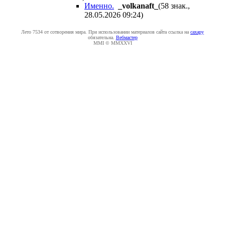
Именно.
_volkanaft_
(58 знак.,
28.05.2026 09:24
)
Лето 7534 от сотворения мира. При использовании материалов сайта ссылка на
caxapу
обязательна.
Вебмастер
MMI © MMXXVI