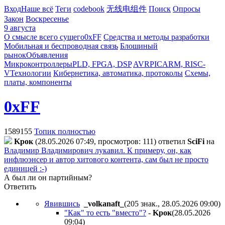
Вход
Наше всё
Теги
codebook
无线电组件
Поиск
Опросы
Закон
Воскресенье
9 августа
О смысле всего сущего
0xFF
Средства и методы разработки
Мобильная и беспроводная связь
Блошиный
рынок
Объявления
Микроконтроллеры
PLD, FPGA, DSP
AVR
PIC
ARM, RISC-
V
Технологии
Кибернетика, автоматика, протоколы
Схемы,
платы, компоненты
0xFF
1589155
Топик полностью
Kpoк
(28.05.2026 07:49, просмотров: 111)
ответил
SciFi
на
Владимир Владимирович лукавил. К примеру, он, как
инфлюэнсер и автор хитового контента, сам был не просто
единицей :-)
А был ли он партийным?
Ответить
Явившись
_volkanaft_
(205 знак., 28.05.2026 09:00
)
"Как" то есть "вместо"?
-
Kpoк
(28.05.2026
09:04
)