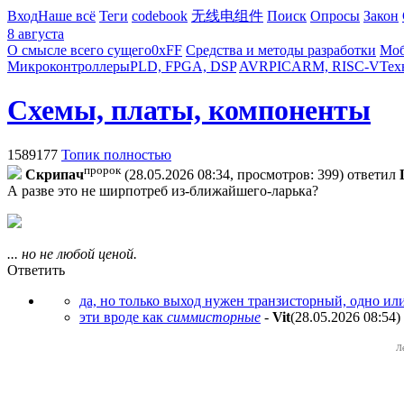
Вход
Наше всё
Теги
codebook
无线电组件
Поиск
Опросы
Закон
8 августа
О смысле всего сущего
0xFF
Средства и методы разработки
Моб
Микроконтроллеры
PLD, FPGA, DSP
AVR
PIC
ARM, RISC-V
Тех
Схемы, платы, компоненты
1589177
Топик полностью
пророк
Cкpипaч
(28.05.2026 08:34, просмотров: 399)
ответил
А разве это не ширпотреб из-ближайшего-ларька?
... но не любой ценой.
Ответить
да, но только выход нужен транзисторный, одно ил
эти вроде как
симмисторные
-
Vit
(28.05.2026 08:54
)
Л