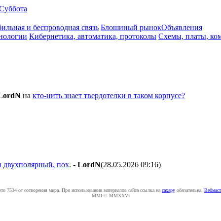
Суббота
ильная и беспроводная связь
Блошиный рынок
Объявления
нологии
Кибернетика, автоматика, протоколы
Схемы, платы, ко
LordN
на
кто-нить знает твердотелки в таком корпусе?
и двухполярный, пох.
-
LordN
(28.05.2026 09:16
)
ето 7534 от сотворения мира. При использовании материалов сайта ссылка на
caxapу
обязательна.
Вебмаст
MMI © MMXXVI