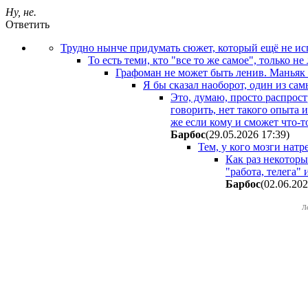
Ну, не.
Ответить
Трудно нынче придумать сюжет, который ещё не исп
То есть теми, кто "все то же самое", только не
Графоман не может быть ленив. Маньяк 
Я бы сказал наоборот, один из са
Это, думаю, просто распрост
говорить, нет такого опыта
же если кому и сможет что-т
Бapбoc
(29.05.2026 17:39
)
Тем, у кого мозги натр
Как раз некоторы
"работа, телега"
Бapбoc
(02.06.202
Л