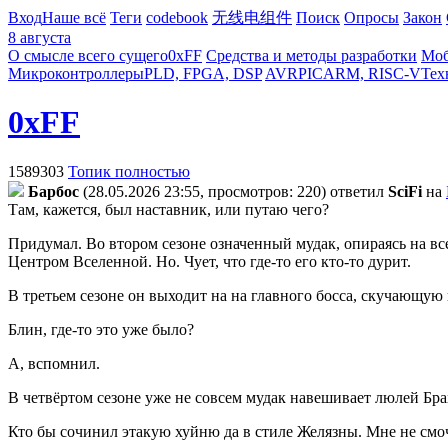
Вход
Наше всё
Теги
codebook
无线电组件
Поиск
Опросы
Закон
8 августа
О смысле всего сущего
0xFF
Средства и методы разработки
Моб
Микроконтроллеры
PLD, FPGA, DSP
AVR
PIC
ARM, RISC-V
Тех
0xFF
1589303
Топик полностью
Бapбoc
(28.05.2026 23:55, просмотров: 220)
ответил
SciFi
на
Там, кажется, был наставник, или путаю чего?
Придумал. Во втором сезоне означенный мудак, опираясь на все
Центром Вселенной. Но. Чует, что где-то его кто-то дурит.
В третьем сезоне он выходит на на главного босса, скучающую
Блин, где-то это уже было?
А, вспомнил.
В четвёртом сезоне уже не совсем мудак навешивает люлей Брахм
Кто бы сочинил этакую хуйню да в стиле Желязны. Мне не смоч