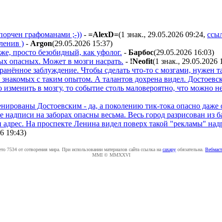
орчен графоманами ;-))
-
=AlexD=
(1 знак., 29.05.2026 09:24
,
ссы
 ленив )
-
Argon
(29.05.2026 15:37
)
же, просто безобидный, как уфолог.
-
Бapбoc
(29.05.2026 16:03
)
мых опасных. Может в мозги насрать.
-
!Neofit
(1 знак., 29.05.2026 
ранённое заблуждение. Чтобы сделать что-то с мозгами, нужен т
 и знакомых с таким опытом. А талантов дохрена видел. Достоев
о изменить в мозгу, то событие столь маловероятно, что можно н
енированы Достоевским - да, а поколению тик-тока опасно даже 
е надписи на заборах опасны весьма. Весь город разрисован из
 и адрес. На проспекте Ленина видел поверх такой "рекламы" над
6 19:43
)
ето 7534 от сотворения мира. При использовании материалов сайта ссылка на
caxapу
обязательна.
Вебмаст
MMI © MMXXVI