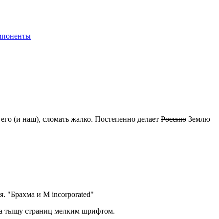
мпоненты
 его (и наш), сломать жалко. Постепенно делает
Россию
Землю
. "Брахма и М incorporated"
 на тыщу страниц мелким шрифтом.