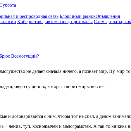
Суббота
ильная и беспроводная связь
Блошиный рынок
Объявления
нологии
Кибернетика, автоматика, протоколы
Схемы, платы, ко
Брюс Всемогущий?
могущество не делает сначала ничего, а познаёт мир. Ну, мир-то
 надмировую сущность, которая творит миры во сне.
е и договаривается с ним, чтобы тот не спал, а делом занимался
ь -- ленив, туп, косноязычен и малограмотен. А так-то книжка