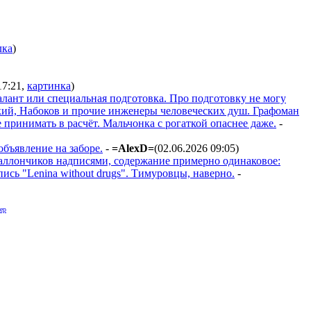
лка
)
17:21
,
картинка
)
алант или специальная подготовка. Про подготовку не могу
ский, Набоков и прочие инженеры человеческих душ. Графоман
е принимать в расчёт. Мальчонка с рогаткой опаснее даже.
-
объявление на заборе.
-
=AlexD=
(02.06.2026 09:05
)
 баллончиков надписями, содержание примерно одинаковое:
пись "Lenina without drugs". Тимуровцы, наверно.
-
ер