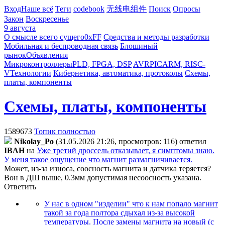
Вход
Наше всё
Теги
codebook
无线电组件
Поиск
Опросы
Закон
Воскресенье
9 августа
О смысле всего сущего
0xFF
Средства и методы разработки
Мобильная и беспроводная связь
Блошиный
рынок
Объявления
Микроконтроллеры
PLD, FPGA, DSP
AVR
PIC
ARM, RISC-
V
Технологии
Кибернетика, автоматика, протоколы
Схемы,
платы, компоненты
Схемы, платы, компоненты
1589673
Топик полностью
Nikolay_Po
(31.05.2026 21:26, просмотров: 116)
ответил
IBAH
на
Уже третий дроссель отказывает, я симптомы знаю.
У меня такое ощущение что магнит размагничивается.
Может, из-за износа, соосность магнита и датчика теряется?
Вон в ДШ выше, 0.3мм допустимая несоосность указана.
Ответить
У нас в одном "изделии" что к нам попало магнит
такой за года полтора сдыхал из-за высокой
температуры. После замены магнита на новый (с