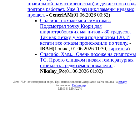
правильной намагниченостью) изделие снова год-
полтора работает. Уже 3 раз цикл замены недавно
прошел.
-
CeneriAM
(01.06.2026 00:52
)
Спасибо. похоже мои симптомы.
Подсмотрел точку Кюри для
ширпотребовских магнитов - 80 градусов.
Так как я езжу, у меня под капотом 120. И
кстати все отказы происходили по теплу.
-
IBAH
(1 знак., 01.06.2026 11:30
,
картинка
)
Спасибо. Хмм... Очень похоже на симптомы
ТС. Просто слишком низкая температурная
стойкость - редкозёмов пожалели.
-
Nikolay_Po
(01.06.2026 01:02
)
Лето 7534 от сотворения мира. При использовании материалов сайта ссылка на
caxapу
обязательна.
Вебмастер
MMI © MMXXVI