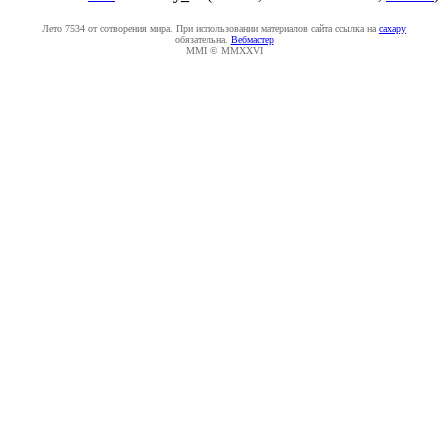
Лето 7534 от сотворения мира. При использовании материалов сайта ссылка на
caxapу
обязательна.
Вебмастер
MMI © MMXXVI