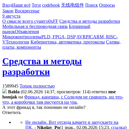
Вход
Наше всё
Теги
codebook
无线电组件
Поиск
Опросы
Закон
Воскресенье
9 августа
О смысле всего сущего
0xFF
Средства и методы разработки
Мобильная и беспроводная связь
Блошиный
рынок
Объявления
Микроконтроллеры
PLD, FPGA, DSP
AVR
PIC
ARM, RISC-
V
Технологии
Кибернетика, автоматика, протоколы
Схемы,
платы, компоненты
Средства и методы
разработки
1589945
Топик полностью
Balda
(02.06.2026 14:37, просмотров: 114)
ответил
mse
homjak
на
Фрикад, канешна, с Солидом не сравнить, но что-
что, а коробочки там рисуются на ура.
А этот фрикад я, так понимаю не онлайн?
Ответить
Не онлайн. Вот отсюда качаете и запускаете на
ПК.
-
Nikolay_Po
(1 знак., 02.06.2026 15:23
,
ссылка
)