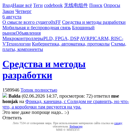
Вход
Наше всё
Теги
codebook
无线电组件
Поиск
Опросы
Закон
Четверг
6 августа
О смысле всего сущего
0xFF
Средства и методы разработки
Мобильная и беспроводная связь
Блошиный
рынок
Объявления
Микроконтроллеры
PLD, FPGA, DSP
AVR
PIC
ARM, RISC-
V
Технологии
Кибернетика, автоматика, протоколы
Схемы,
платы, компоненты
Средства и методы
разработки
1589946
Топик полностью
Balda
(02.06.2026 14:37, просмотров: 72)
ответил
mse
homjak
на
Фрикад, канешна, с Солидом не сравнить, но что-
что, а коробочки там рисуются на ура.
Это мне даже попроще надо.. :-)
Ответить
Лето 7534 от сотворения мира. При использовании материалов сайта ссылка на
caxapу
обязательна.
Вебмастер
MMI © MMXXVI